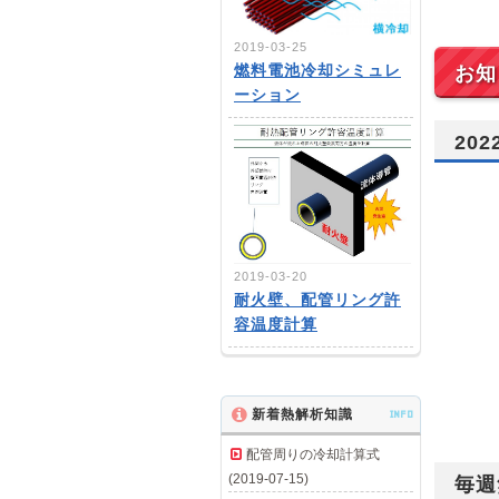
2019-03-25
燃料電池冷却シミュレ
お知
ーション
20
2019-03-20
耐火壁、配管リング許
容温度計算
新着熱解析知識
INFO
配管周りの冷却計算式
(2019-07-15)
毎週