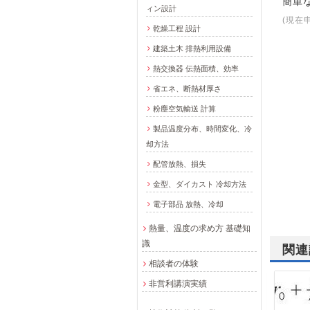
簡単
ィン設計
(現在
乾燥工程 設計
建築土木 排熱利用設備
熱交換器 伝熱面積、効率
省エネ、断熱材厚さ
粉塵空気輸送 計算
製品温度分布、時間変化、冷
却方法
配管放熱、損失
金型、ダイカスト 冷却方法
電子部品 放熱、冷却
熱量、温度の求め方 基礎知
識
関連
相談者の体験
非営利講演実績