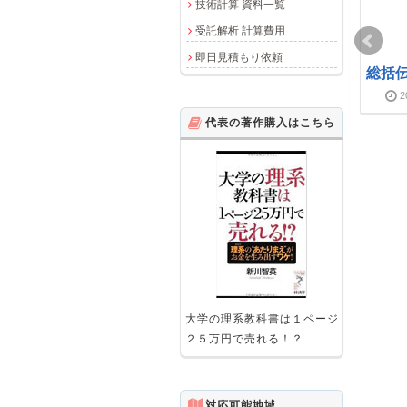
技術計算 資料一覧
受託解析 計算費用
即日見積もり依頼
プラントル数とは
質量流速(mass flux)と
総括
は
2012-05-01
2018-03-25
2
2011-01-19
2018-03-25
代表の著作購入はこちら
断熱条件とは
2010-07-15
2018-03-25
円管の外側自然対流熱
計算式
2019-05-20
2019-06-06
大学の理系教科書は１ページ
２５万円で売れる！？
対応可能地域