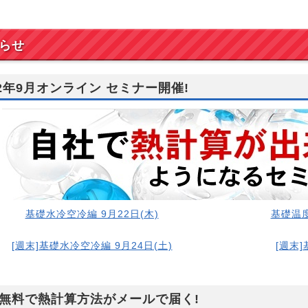
らせ
22年9月オンライン セミナー開催!
基礎水冷空冷編 9月22日(木)
基礎温度
[週末]基礎水冷空冷編 9月24日(土)
[週末]
無料で熱計算方法がメールで届く!