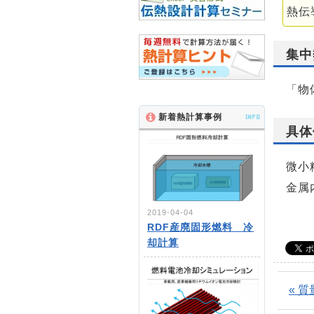
熱伝
集中
「物
新着熱計算事例
INFO
具体
微小
金属
2019-04-04
RDF産廃固形燃料 冷
却計算
« 