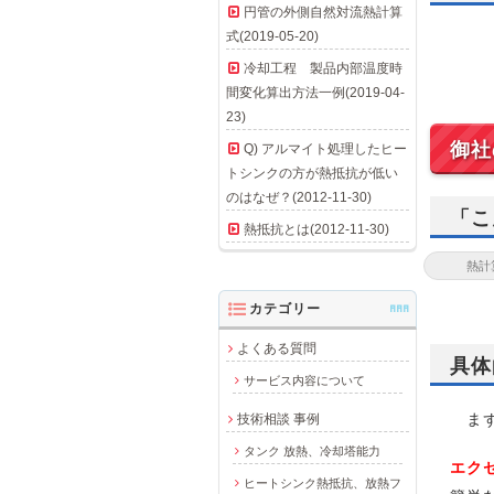
円管の外側自然対流熱計算
式(2019-05-20)
冷却工程 製品内部温度時
間変化算出方法一例(2019-04-
23)
御社
Q) アルマイト処理したヒー
トシンクの方が熱抵抗が低い
のはなぜ？(2012-11-30)
「こ
熱抵抗とは(2012-11-30)
カテゴリー
AAA
よくある質問
具体
サービス内容について
まず
技術相談 事例
タンク 放熱、冷却塔能力
エク
ヒートシンク熱抵抗、放熱フ