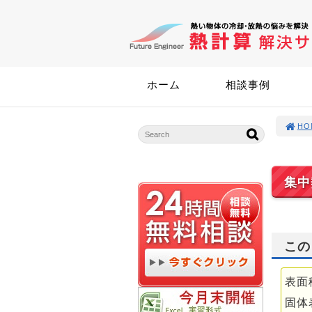
ホーム
相談事例
HO
集中
この
表面
固体