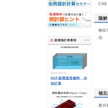
CA
陽解
熱伝
法
新着熱計算事例
INFO
2019-04-04
RDF産廃固形燃料 冷
却計算
補足
差分