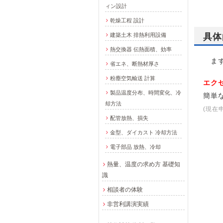
ィン設計
乾燥工程 設計
建築土木 排熱利用設備
具体
熱交換器 伝熱面積、効率
まず
省エネ、断熱材厚さ
粉塵空気輸送 計算
エク
製品温度分布、時間変化、冷
簡単
却方法
(現在
配管放熱、損失
金型、ダイカスト 冷却方法
電子部品 放熱、冷却
熱量、温度の求め方 基礎知
識
相談者の体験
非営利講演実績