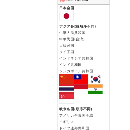
日本全国
温度境界層とは
体膨張係数とは
2012-05-01
2018-03-25
2012-04-15
2018-03-25
アジア各国(順序不同)
中華人民共和国
中華民国(台湾)
大韓民国
タイ王国
インドネシア共和国
インド共和国
シンガポール共和国
欧米各国(順序不同)
アメリカ合衆国全域
イギリス
ドイツ連邦共和国