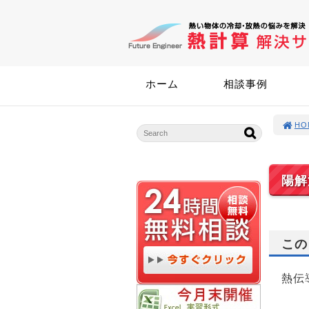
ホーム
相談事例
HO
陽解
この
熱伝