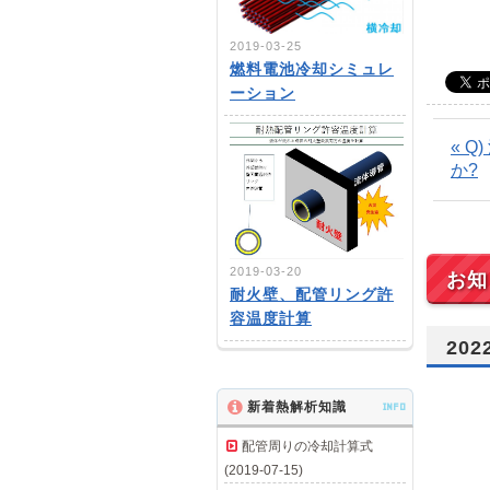
2019-03-25
燃料電池冷却シミュレ
ーション
« 
か?
2019-03-20
お知
耐火壁、配管リング許
容温度計算
20
新着熱解析知識
INFO
配管周りの冷却計算式
(2019-07-15)