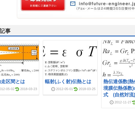
記事
助走区間とは
輻射(ふく射)伝熱とは
熱伝達係数(熱
境膜伝熱係数)
012-05-02
2018-03-23
2012-05-01
2018-03-25
式 (自然対流
2012-11-27