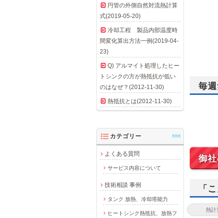
円管の外側自然対流熱計算
式(2019-05-20)
冷却工程 製品内部温度時
間変化算出方法一例(2019-04-
23)
Q) アルマイト処理したヒー
トシンクの方が熱抵抗が低い
毎週
のはなぜ？(2012-11-30)
熱抵抗とは(2012-11-30)
カテゴリー
AAA
よくある質問
御社
サービス内容について
技術相談 事例
「こ
タンク 放熱、冷却塔能力
ヒートシンク熱抵抗、放熱フ