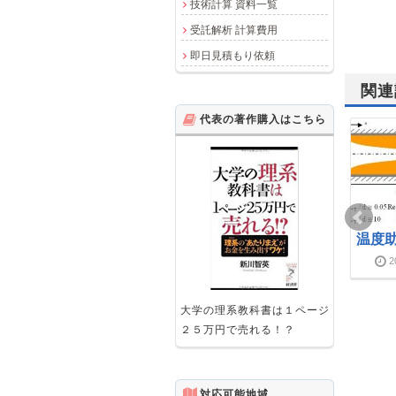
技術計算 資料一覧
受託解析 計算費用
即日見積もり依頼
関連
代表の著作購入はこちら
グラスホフ数とは
集中熱容量モデルとは
温度
2012-05-01
2018-03-25
2011-01-21
2020-08-16
2
大学の理系教科書は１ページ
２５万円で売れる！？
対応可能地域