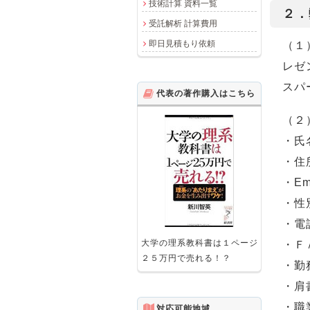
技術計算 資料一覧
２．
受託解析 計算費用
即日見積もり依頼
（１
レゼ
スパ
代表の著作購入はこちら
（２
・氏
・住
・Em
・性
・電
大学の理系教科書は１ページ
・Ｆ
２５万円で売れる！？
・勤
・肩
・職
対応可能地域