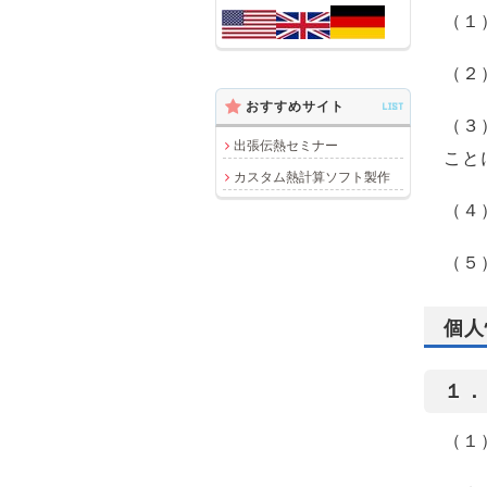
（１
（２
おすすめサイト
LIST
（３
出張伝熱セミナー
こと
カスタム熱計算ソフト製作
（４
（５
個人
１．
（１