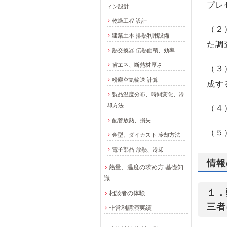
プレ
ィン設計
乾燥工程 設計
（２
建築土木 排熱利用設備
た調
熱交換器 伝熱面積、効率
省エネ、断熱材厚さ
（３
粉塵空気輸送 計算
成す
製品温度分布、時間変化、冷
却方法
（４
配管放熱、損失
（５
金型、ダイカスト 冷却方法
電子部品 放熱、冷却
情報
熱量、温度の求め方 基礎知
識
１．
相談者の体験
三者
非営利講演実績