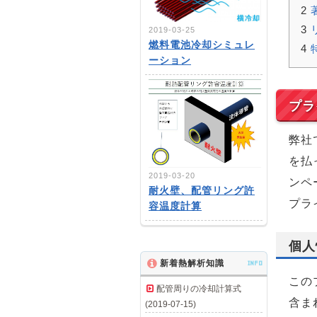
2
3
2019-03-25
燃料電池冷却シミュレ
4
ーション
プラ
弊社
を払
2019-03-20
ンペ
耐火壁、配管リング許
プラ
容温度計算
個人
新着熱解析知識
INFO
この
配管周りの冷却計算式
含ま
(2019-07-15)