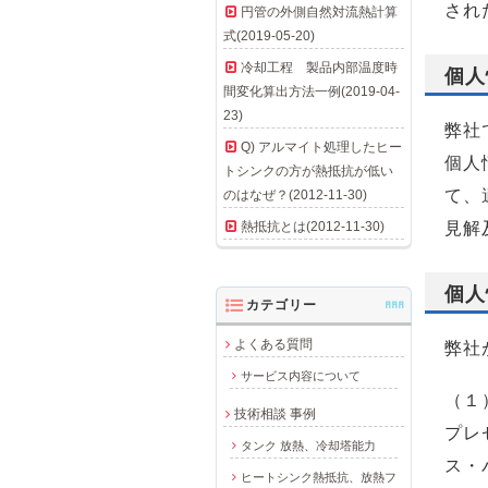
され
円管の外側自然対流熱計算
式(2019-05-20)
冷却工程 製品内部温度時
個人
間変化算出方法一例(2019-04-
23)
弊社
Q) アルマイト処理したヒー
個人
トシンクの方が熱抵抗が低い
て、
のはなぜ？(2012-11-30)
熱抵抗とは(2012-11-30)
見解
個人
カテゴリー
AAA
よくある質問
弊社
サービス内容について
（１
技術相談 事例
プレ
タンク 放熱、冷却塔能力
ス・
ヒートシンク熱抵抗、放熱フ