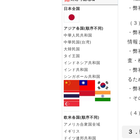
・弊
日本全国
（３
アジア各国(順序不同)
・弊
中華人民共和国
情報
中華民国(台湾)
大韓民国
・弊
タイ王国
査・
インドネシア共和国
・弊
インド共和国
シンガポール共和国
るた
・弊
・そ
（４
欧米各国(順序不同)
アメリカ合衆国全域
３．
イギリス
ドイツ連邦共和国