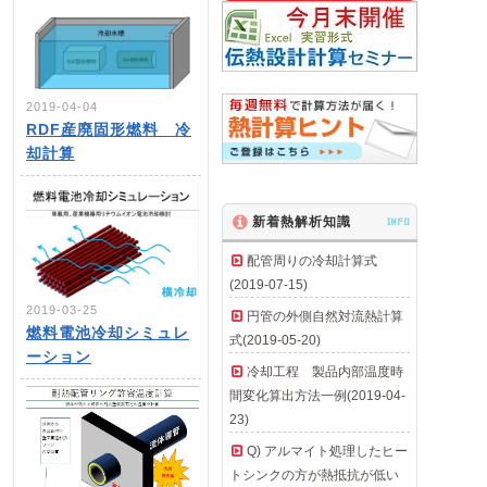
2019-04-04
RDF産廃固形燃料 冷
却計算
新着熱解析知識
INFO
配管周りの冷却計算式
(2019-07-15)
2019-03-25
円管の外側自然対流熱計算
燃料電池冷却シミュレ
式(2019-05-20)
ーション
冷却工程 製品内部温度時
間変化算出方法一例(2019-04-
23)
Q) アルマイト処理したヒー
トシンクの方が熱抵抗が低い