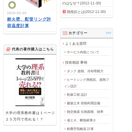
のはなぜ？(2012-11-30)
熱抵抗とは(2012-11-30)
2019-03-20
耐火壁、配管リング許
容温度計算
カテゴリー
AAA
よくある質問
代表の著作購入はこちら
サービス内容について
技術相談 事例
タンク 放熱、冷却塔能力
ヒートシンク熱抵抗、放熱フ
ィン設計
乾燥工程 設計
建築土木 排熱利用設備
熱交換器 伝熱面積、効率
大学の理系教科書は１ページ
２５万円で売れる！？
省エネ、断熱材厚さ
粉塵空気輸送 計算