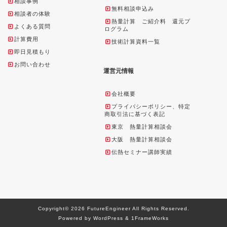
相談事例
無料相談申込み
相談者の体験
熱量計算 ご紹介料 還元プ
よくある質問
ログラム
計算費用
技術計算資料一覧
即日見積もり
お問い合わせ
運営元情報
会社概要
プライバシーポリシー、特定
商取引法に基づく表記
東京 熱量計算相談会
大阪 熱量計算相談会
伝熱セミナー講師実績
Copyright© 2026 FutureEngineer All Rights Reserved.
Powered by WordPress & 1FrameWorks