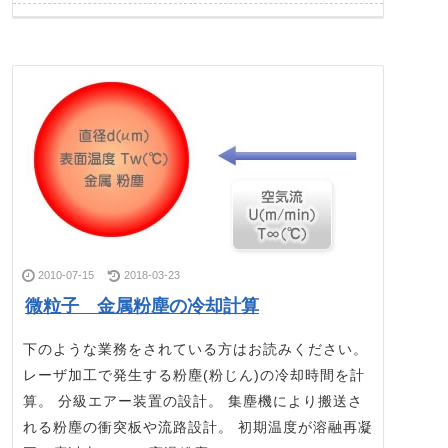
2010-07-15
2018-03-23
微粒子 金属粉塵の冷却計算
下のような業務をされている方はお読みください。
レーザ加工で発生する粉塵(粉じん)の冷却時間を計
算。 分級エアー装置の設計。 集塵機により搬送さ
れる粉塵の衝突板や流路設計。 初期温度が溶融再凝