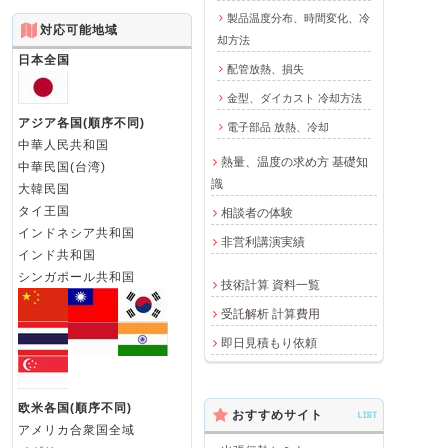
製品温度分布、時間変化、冷
対応可能地域
却方法
日本全国
配管放熱、損失
金型、ダイカスト 冷却方法
アジア各国(順序不同)
電子部品 放熱、冷却
中華人民共和国
熱量、温度の求め方 基礎知
中華民国(台湾)
識
大韓民国
タイ王国
相談者の体験
インドネシア共和国
非営利講演実績
インド共和国
シンガポール共和国
技術計算 資料一覧
受託解析 計算費用
即日見積もり依頼
欧米各国(順序不同)
おすすめサイト
LIST
アメリカ合衆国全域