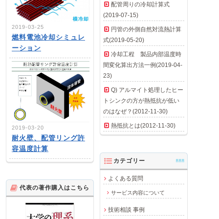
配管周りの冷却計算式
(2019-07-15)
2019-03-25
円管の外側自然対流熱計算
燃料電池冷却シミュレ
式(2019-05-20)
ーション
冷却工程 製品内部温度時
間変化算出方法一例(2019-04-
23)
Q) アルマイト処理したヒー
トシンクの方が熱抵抗が低い
のはなぜ？(2012-11-30)
熱抵抗とは(2012-11-30)
2019-03-20
耐火壁、配管リング許
容温度計算
カテゴリー
AAA
よくある質問
代表の著作購入はこちら
サービス内容について
技術相談 事例