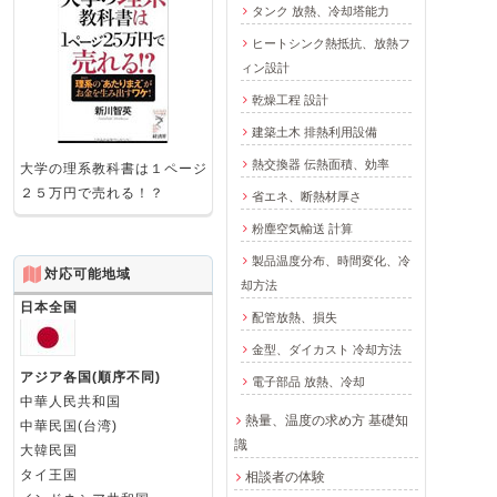
タンク 放熱、冷却塔能力
ヒートシンク熱抵抗、放熱フ
ィン設計
乾燥工程 設計
建築土木 排熱利用設備
熱交換器 伝熱面積、効率
大学の理系教科書は１ページ
２５万円で売れる！？
省エネ、断熱材厚さ
粉塵空気輸送 計算
製品温度分布、時間変化、冷
対応可能地域
却方法
日本全国
配管放熱、損失
金型、ダイカスト 冷却方法
アジア各国(順序不同)
電子部品 放熱、冷却
中華人民共和国
熱量、温度の求め方 基礎知
中華民国(台湾)
識
大韓民国
タイ王国
相談者の体験