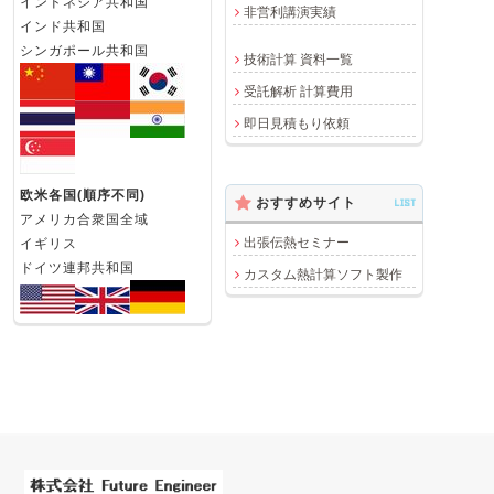
インドネシア共和国
非営利講演実績
インド共和国
シンガポール共和国
技術計算 資料一覧
受託解析 計算費用
即日見積もり依頼
欧米各国(順序不同)
おすすめサイト
LIST
アメリカ合衆国全域
出張伝熱セミナー
イギリス
ドイツ連邦共和国
カスタム熱計算ソフト製作