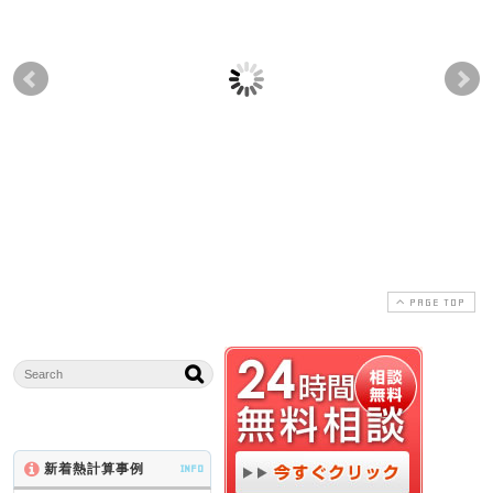
有限要素法による熱応
冷蔵設備、給排水衛生
産業
力計算従事者のご感想
設備、防災設備等を設
計
計されている方からの
2010-06-25
2020-07-11
ご感想
2008-04-10
2020-07-10
PAGE TOP
新着熱計算事例
INFO