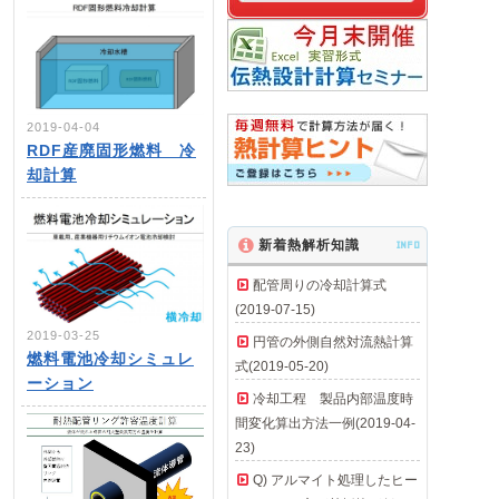
2019-04-04
RDF産廃固形燃料 冷
却計算
新着熱解析知識
INFO
配管周りの冷却計算式
(2019-07-15)
2019-03-25
円管の外側自然対流熱計算
燃料電池冷却シミュレ
式(2019-05-20)
ーション
冷却工程 製品内部温度時
間変化算出方法一例(2019-04-
23)
Q) アルマイト処理したヒー