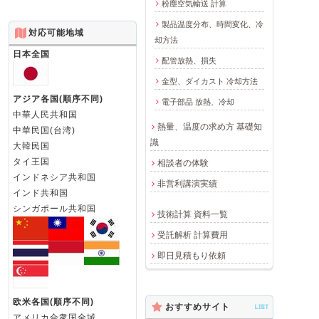
粉塵空気輸送 計算
製品温度分布、時間変化、冷
対応可能地域
却方法
日本全国
配管放熱、損失
金型、ダイカスト 冷却方法
アジア各国(順序不同)
電子部品 放熱、冷却
中華人民共和国
熱量、温度の求め方 基礎知
中華民国(台湾)
識
大韓民国
タイ王国
相談者の体験
インドネシア共和国
非営利講演実績
インド共和国
シンガポール共和国
技術計算 資料一覧
受託解析 計算費用
即日見積もり依頼
欧米各国(順序不同)
おすすめサイト
LIST
アメリカ合衆国全域