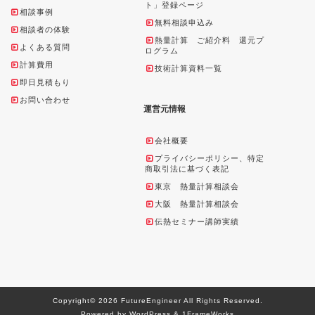
ト」登録ページ
相談事例
無料相談申込み
相談者の体験
熱量計算 ご紹介料 還元プ
よくある質問
ログラム
計算費用
技術計算資料一覧
即日見積もり
お問い合わせ
運営元情報
会社概要
プライバシーポリシー、特定
商取引法に基づく表記
東京 熱量計算相談会
大阪 熱量計算相談会
伝熱セミナー講師実績
Copyright© 2026 FutureEngineer All Rights Reserved.
Powered by WordPress & 1FrameWorks