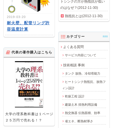
トシンクの方が熱抵抗が低い
のはなぜ？(2012-11-30)
熱抵抗とは(2012-11-30)
2019-03-20
耐火壁、配管リング許
容温度計算
カテゴリー
AAA
よくある質問
代表の著作購入はこちら
サービス内容について
技術相談 事例
タンク 放熱、冷却塔能力
ヒートシンク熱抵抗、放熱フ
ィン設計
乾燥工程 設計
建築土木 排熱利用設備
熱交換器 伝熱面積、効率
大学の理系教科書は１ページ
２５万円で売れる！？
省エネ、断熱材厚さ