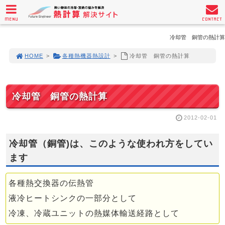
MENU
CONTACT
冷却管 銅管の熱計算
HOME
>
各種熱機器熱設計
>
冷却管 銅管の熱計算
冷却管 銅管の熱計算
2012-02-01
冷却管（銅管)は、このような使われ方をしてい
ます
各種熱交換器の伝熱管
液冷ヒートシンクの一部分として
冷凍、冷蔵ユニットの熱媒体輸送経路として