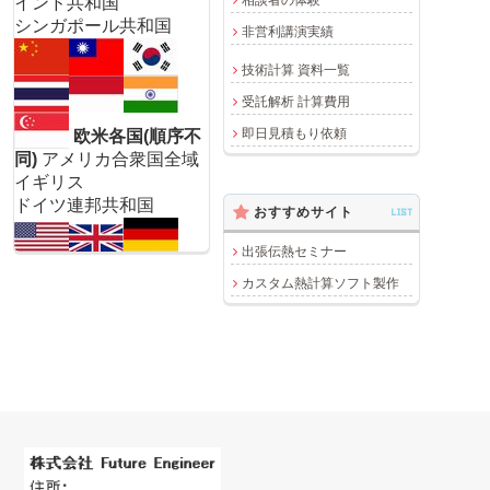
インド共和国
シンガポール共和国
非営利講演実績
技術計算 資料一覧
受託解析 計算費用
即日見積もり依頼
欧米各国(順序不
同)
アメリカ合衆国全域
イギリス
ドイツ連邦共和国
おすすめサイト
LIST
出張伝熱セミナー
カスタム熱計算ソフト製作