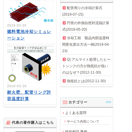
配管周りの冷却計算式
(2019-07-15)
円管の外側自然対流熱計算
2019-03-25
式(2019-05-20)
燃料電池冷却シミュレ
ーション
冷却工程 製品内部温度時
間変化算出方法一例(2019-04-
23)
Q) アルマイト処理したヒー
トシンクの方が熱抵抗が低い
のはなぜ？(2012-11-30)
熱抵抗とは(2012-11-30)
2019-03-20
耐火壁、配管リング許
容温度計算
カテゴリー
AAA
よくある質問
サービス内容について
代表の著作購入はこちら
技術相談 事例