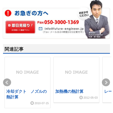
関連記事
冷却ダクト ノズルの
加熱機の熱計算
レー
熱計算
2012-05-03
2010-07-15