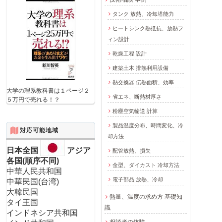
タンク 放熱、冷却塔能力
ヒートシンク熱抵抗、放熱フ
ィン設計
乾燥工程 設計
建築土木 排熱利用設備
熱交換器 伝熱面積、効率
大学の理系教科書は１ページ２
省エネ、断熱材厚さ
５万円で売れる！？
粉塵空気輸送 計算
製品温度分布、時間変化、冷
対応可能地域
却方法
日本全国
アジア
配管放熱、損失
各国(順序不同)
金型、ダイカスト 冷却方法
中華人民共和国
電子部品 放熱、冷却
中華民国(台湾)
大韓民国
熱量、温度の求め方 基礎知
タイ王国
識
インドネシア共和国
相談者の体験