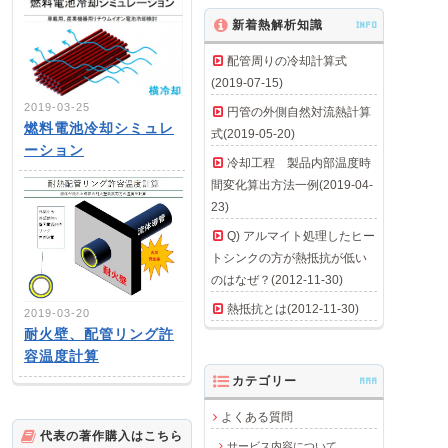
新着熱解析知識
INFO
配管周りの冷却計算式
(2019-07-15)
2019-03-25
円管の外側自然対流熱計算
燃料電池冷却シミュレ
式(2019-05-20)
ーション
冷却工程 製品内部温度時
間変化算出方法一例(2019-04-
23)
Q) アルマイト処理したヒー
トシンクの方が熱抵抗が低い
のはなぜ？(2012-11-30)
熱抵抗とは(2012-11-30)
2019-03-20
耐火壁、配管リング許
容温度計算
カテゴリー
AAA
よくある質問
代表の著作購入はこちら
サービス内容について