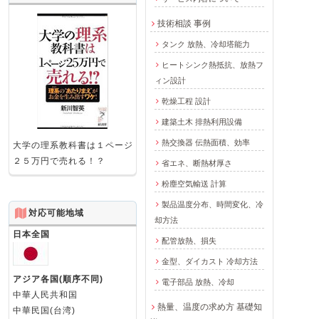
技術相談 事例
タンク 放熱、冷却塔能力
ヒートシンク熱抵抗、放熱フ
ィン設計
乾燥工程 設計
建築土木 排熱利用設備
熱交換器 伝熱面積、効率
大学の理系教科書は１ページ
２５万円で売れる！？
省エネ、断熱材厚さ
粉塵空気輸送 計算
製品温度分布、時間変化、冷
対応可能地域
却方法
日本全国
配管放熱、損失
金型、ダイカスト 冷却方法
アジア各国(順序不同)
電子部品 放熱、冷却
中華人民共和国
熱量、温度の求め方 基礎知
中華民国(台湾)