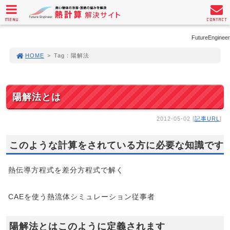
MENU
CONTACT
FutureEngineer
HOME
>
Tag : 陽解法
陽解法とは
2012-05-02 [
記事URL
]
このような計算をされている方に必要な知識です
熱伝導方程式を差分方程式で解く
CAEを使う熱流体シミュレーション従事者
陽解法とはこのように定義されます