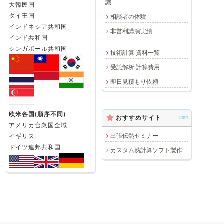
識
大韓民国
タイ王国
相談者の体験
インドネシア共和国
非営利講演実績
インド共和国
シンガポール共和国
技術計算 資料一覧
受託解析 計算費用
即日見積もり依頼
欧米各国(順序不同)
おすすめサイト
LIST
アメリカ合衆国全域
出張伝熱セミナー
イギリス
ドイツ連邦共和国
カスタム熱計算ソフト製作