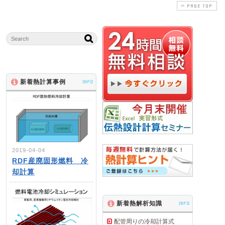
PAGE TOP
新着熱計算事例
INFO
2019-04-04
RDF産廃固形燃料 冷
却計算
新着熱解析知識
INFO
配管周りの冷却計算式