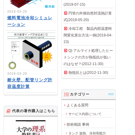
(2019-07-15)
2019-03-25
円管の外側自然対流熱計算
燃料電池冷却シミュレ
式(2019-05-20)
ーション
冷却工程 製品内部温度時
間変化算出方法一例(2019-04-
23)
Q) アルマイト処理したヒー
トシンクの方が熱抵抗が低い
のはなぜ？(2012-11-30)
熱抵抗とは(2012-11-30)
2019-03-20
耐火壁、配管リング許
容温度計算
カテゴリー
AAA
よくある質問
代表の著作購入はこちら
サービス内容について
技術相談 事例
タンク 放熱、冷却塔能力