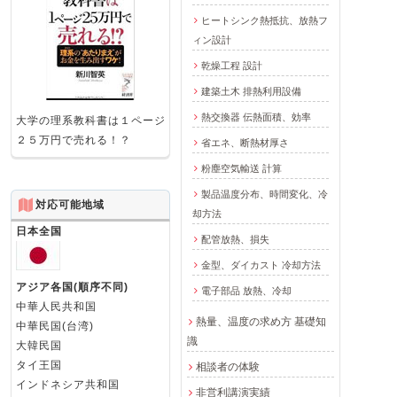
ヒートシンク熱抵抗、放熱フ
ィン設計
乾燥工程 設計
建築土木 排熱利用設備
熱交換器 伝熱面積、効率
大学の理系教科書は１ページ
２５万円で売れる！？
省エネ、断熱材厚さ
粉塵空気輸送 計算
製品温度分布、時間変化、冷
対応可能地域
却方法
日本全国
配管放熱、損失
金型、ダイカスト 冷却方法
アジア各国(順序不同)
電子部品 放熱、冷却
中華人民共和国
熱量、温度の求め方 基礎知
中華民国(台湾)
識
大韓民国
タイ王国
相談者の体験
インドネシア共和国
非営利講演実績