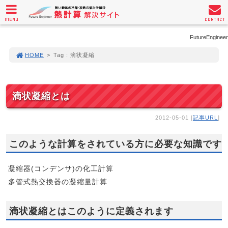
MENU
CONTACT
FutureEngineer
HOME
>
Tag : 滴状凝縮
滴状凝縮とは
2012-05-01 [
記事URL
]
このような計算をされている方に必要な知識です
凝縮器(コンデンサ)の化工計算
多管式熱交換器の凝縮量計算
滴状凝縮とはこのように定義されます