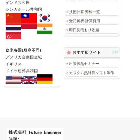
インド共和国
シンガポール共和国
技術計算 資料一覧
受託解析 計算費用
即日見積もり依頼
欧米各国(順序不同)
おすすめサイト
LIST
アメリカ合衆国全域
出張伝熱セミナー
イギリス
ドイツ連邦共和国
カスタム熱計算ソフト製作