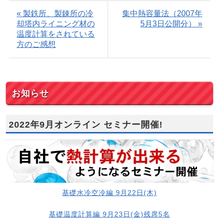
« 製鉄所、製錬所の冷
集中熱容量法（2007年
却塔内ライニング材の
5月3日公開分） »
温度計算をされている
方のご感想
お知らせ
2022年9月オンライン セミナー開催!
基礎水冷空冷編 9月22日(木)
基礎温度計算編 9月23日(金)残席5名