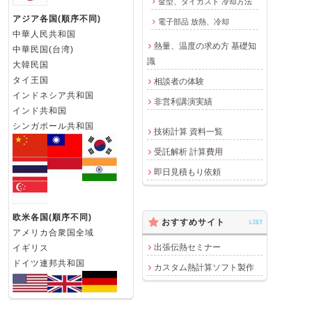
金型、ダイカスト 冷却方法
アジア各国(順序不同)
電子部品 放熱、冷却
中華人民共和国
熱量、温度の求め方 基礎知
中華民国(台湾)
識
大韓民国
タイ王国
相談者の体験
インドネシア共和国
非営利講演実績
インド共和国
シンガポール共和国
技術計算 資料一覧
受託解析 計算費用
即日見積もり依頼
欧米各国(順序不同)
おすすめサイト
LIST
アメリカ合衆国全域
出張伝熱セミナー
イギリス
ドイツ連邦共和国
カスタム熱計算ソフト製作