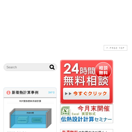
る理論的根拠を探して
れた方のご感想
者
いた
2014-11-29
2020-07-11
2011-07-04
2020-07-11
PAGE TOP
新着熱計算事例
INFO