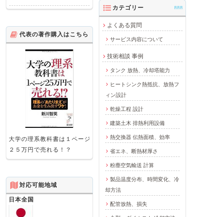
カテゴリー
AAA
よくある質問
代表の著作購入はこちら
サービス内容について
技術相談 事例
タンク 放熱、冷却塔能力
ヒートシンク熱抵抗、放熱フ
ィン設計
乾燥工程 設計
建築土木 排熱利用設備
熱交換器 伝熱面積、効率
大学の理系教科書は１ページ
２５万円で売れる！？
省エネ、断熱材厚さ
粉塵空気輸送 計算
製品温度分布、時間変化、冷
対応可能地域
却方法
日本全国
配管放熱、損失