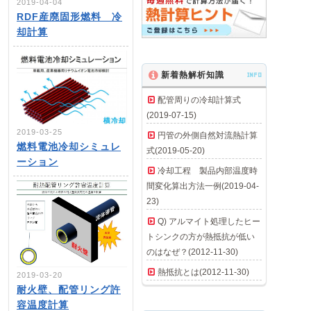
2019-04-04
RDF産廃固形燃料 冷
却計算
新着熱解析知識
INFO
配管周りの冷却計算式
(2019-07-15)
2019-03-25
円管の外側自然対流熱計算
燃料電池冷却シミュレ
式(2019-05-20)
ーション
冷却工程 製品内部温度時
間変化算出方法一例(2019-04-
23)
Q) アルマイト処理したヒー
トシンクの方が熱抵抗が低い
のはなぜ？(2012-11-30)
熱抵抗とは(2012-11-30)
2019-03-20
耐火壁、配管リング許
容温度計算