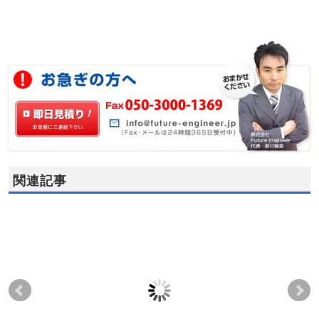
関連記事
熱源供給に関する、温
ボイラー下コンベヤ軸
放
風、温水、蓄熱に対す
受の温度計算を依頼さ
っ