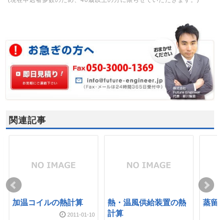
(現在申込者多数のため、40歳以上の方に限らせていただきます。)
関連記事
加温コイルの熱計算
熱・温風供給装置の熱
蒸留
計算
2011-01-10