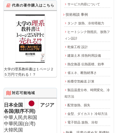
サービス内容について
代表の著作購入はこちら
技術相談 事例
タンク 放熱、冷却塔能力
ヒートシンク熱抵抗、放熱フ
ィン設計
乾燥工程 設計
建築土木 排熱利用設備
熱交換器 伝熱面積、効率
大学の理系教科書は１ページ２
省エネ、断熱材厚さ
５万円で売れる！？
粉塵空気輸送 計算
製品温度分布、時間変化、冷
対応可能地域
却方法
日本全国
アジア
配管放熱、損失
各国(順序不同)
金型、ダイカスト 冷却方法
中華人民共和国
電子部品 放熱、冷却
中華民国(台湾)
大韓民国
熱量、温度の求め方 基礎知