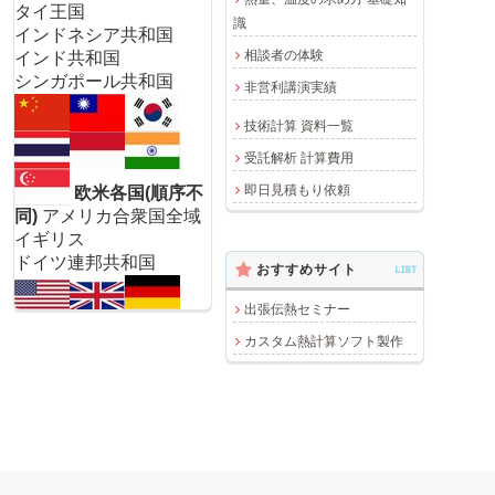
タイ王国
識
インドネシア共和国
相談者の体験
インド共和国
シンガポール共和国
非営利講演実績
技術計算 資料一覧
受託解析 計算費用
即日見積もり依頼
欧米各国(順序不
同)
アメリカ合衆国全域
イギリス
ドイツ連邦共和国
おすすめサイト
LIST
出張伝熱セミナー
カスタム熱計算ソフト製作