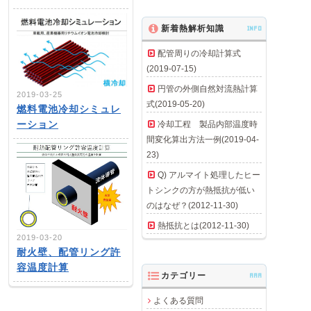
新着熱解析知識
INFO
配管周りの冷却計算式
(2019-07-15)
円管の外側自然対流熱計算
2019-03-25
式(2019-05-20)
燃料電池冷却シミュレ
ーション
冷却工程 製品内部温度時
間変化算出方法一例(2019-04-
23)
Q) アルマイト処理したヒー
トシンクの方が熱抵抗が低い
のはなぜ？(2012-11-30)
熱抵抗とは(2012-11-30)
2019-03-20
耐火壁、配管リング許
容温度計算
カテゴリー
AAA
よくある質問