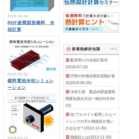
2019-04-04
RDF産廃固形燃料 冷
却計算
新着熱解析知識
INFO
配管周りの冷却計算式
(2019-07-15)
2019-03-25
円管の外側自然対流熱計算
燃料電池冷却シミュレ
式(2019-05-20)
ーション
冷却工程 製品内部温度時
間変化算出方法一例(2019-04-
23)
Q) アルマイト処理したヒー
トシンクの方が熱抵抗が低い
のはなぜ？(2012-11-30)
熱抵抗とは(2012-11-30)
2019-03-20