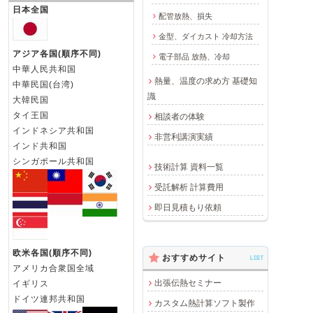
日本全国
配管放熱、損失
金型、ダイカスト 冷却方法
アジア各国(順序不同)
電子部品 放熱、冷却
中華人民共和国
熱量、温度の求め方 基礎知
中華民国(台湾)
識
大韓民国
タイ王国
相談者の体験
インドネシア共和国
非営利講演実績
インド共和国
シンガポール共和国
技術計算 資料一覧
受託解析 計算費用
即日見積もり依頼
欧米各国(順序不同)
おすすめサイト
LIST
アメリカ合衆国全域
出張伝熱セミナー
イギリス
ドイツ連邦共和国
カスタム熱計算ソフト製作