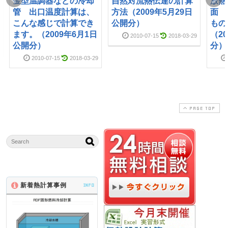
金型温調器などの冷却
自然対流熱伝達の計算
放熱
管 出口温度計算は、
方法（2009年5月29日
面 
こんな感じで計算でき
公開分）
もの
ます。（2009年6月1日
（2
2010-07-15
2018-03-29
公開分）
分）
2010-07-15
2018-03-29
PAGE TOP
新着熱計算事例
INFO