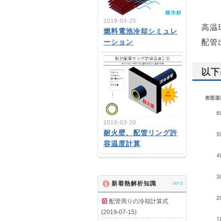
2019-03-25
高温
燃料電池冷却シミュレ
配管
ーション
以下
2019-03-20
耐火壁、配管リング許
容温度計算
新着熱解析知識
INFO
配管周りの冷却計算式
(2019-07-15)