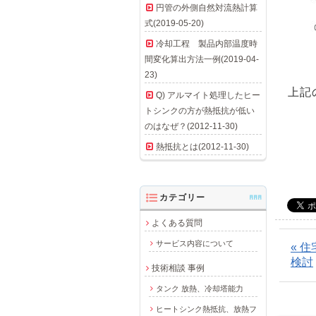
円管の外側自然対流熱計算
式(2019-05-20)
冷却工程 製品内部温度時
間変化算出方法一例(2019-04-
23)
上記
Q) アルマイト処理したヒー
トシンクの方が熱抵抗が低い
のはなぜ？(2012-11-30)
熱抵抗とは(2012-11-30)
カテゴリー
AAA
よくある質問
サービス内容について
« 
検討
技術相談 事例
タンク 放熱、冷却塔能力
ヒートシンク熱抵抗、放熱フ