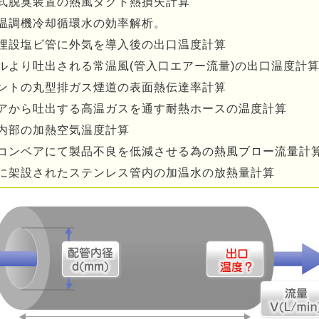
式脱臭装置の熱風ダクト熱損失計算
温調機冷却循環水の効率解析。
埋設塩ビ管に外気を導入後の出口温度計算
ルより吐出される常温風(管入口エアー流量)の出口温度計
ントの丸型排ガス煙道の表面熱伝達率計算
アから吐出する高温ガスを通す耐熱ホースの温度計算
内部の加熱空気温度計算
コンベアにて製品不良を低減させる為の熱風ブロー流量計
に架設されたステンレス管内の加温水の放熱量計算