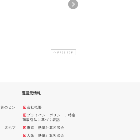
よる高温
ヤンキ―ドライヤーヘ
赤外線による、電線
度降下方法
ッドの保温性能評価
加熱時間を計算でき
す。
2012-01-17
2018-03-23
2018-03-23
2010-07-15
2018-03
PAGE TOP
運営元情報
計算のヒン
会社概要
プライバシーポリシー、特定
商取引法に基づく表記
料 還元プ
東京 熱量計算相談会
大阪 熱量計算相談会