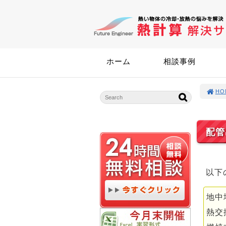
ホーム
相談事例
HO
配管
以下
地中
熱交