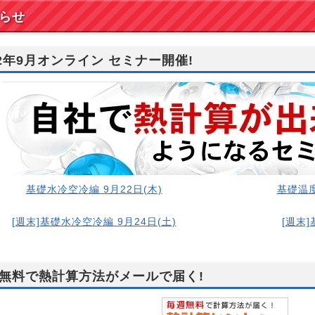
らせ
22年9月オンライン セミナー開催!
基礎水冷空冷編 9月22日(木)
基礎温度
[週末]基礎水冷空冷編 9月24日(土)
[週末]
無料で熱計算方法がメールで届く!