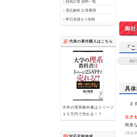
技術計算 資料一覧
受託解析 計算費用
即日見積もり依頼
御社
代表の著作購入はこちら
「こ
具体
まず
大学の理系教科書は１ページ
２５万円で売れる！？
エク
簡単
(現在
対応可能地域