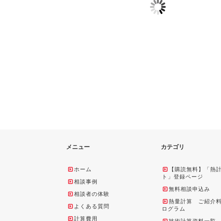
トクレーブ成形器
樹脂性 精密医療用器
ミスト冷却に
度調節機構 断熱
具の必要発熱量計算
鋼(鉄)材の温
さ選定
を検討
2013-01-09
2018-03-20
012-01-25
2018-03-23
2011-01-22
メニュー
カテゴリ
ホーム
【購読無料】「熱
ト」登録ページ
相談事例
無料相談申込み
相談者の体験
熱量計算 ご紹介
よくある質問
ログラム
計算費用