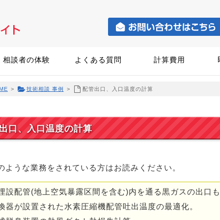
相談者の体験
よくある質問
計算費用
ME
>
技術相談 事例
>
配管出口、入口温度の計算
出口、入口温度の計算
のような業務をされている方はお読みください。
埋設配管(地上空気暴露区間を含む)内を通る黒ガスの出口
換器が設置された水素圧縮機配管吐出温度の最適化。