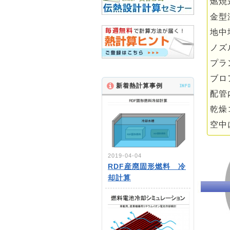
燃焼
金型
地中
ノズ
プラ
ブロ
新着熱計算事例
INFO
配管
乾燥
空中
2019-04-04
RDF産廃固形燃料 冷
却計算