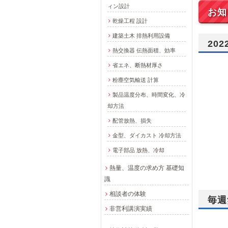
ィン設計
お知
乾燥工程 設計
建築土木 排熱利用設備
20
熱交換器 伝熱面積、効率
省エネ、断熱材厚さ
粉塵空気輸送 計算
製品温度分布、時間変化、冷
却方法
配管放熱、損失
金型、ダイカスト 冷却方法
電子部品 放熱、冷却
熱量、温度の求め方 基礎知
識
相談者の体験
毎週
非営利講演実績