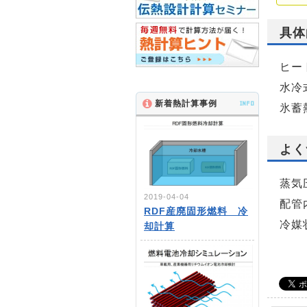
具体
ヒー
水冷
新着熱計算事例
INFO
氷蓄
よく
蒸気
2019-04-04
配管
RDF産廃固形燃料 冷
冷媒
却計算