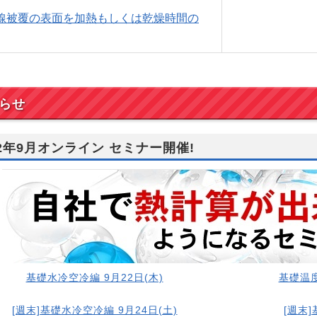
電線被覆の表面を加熱もしくは乾燥時間の
らせ
22年9月オンライン セミナー開催!
基礎水冷空冷編 9月22日(木)
基礎温度
[週末]基礎水冷空冷編 9月24日(土)
[週末]