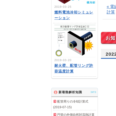
« 
2019-03-25
計算
燃料電池冷却シミュレ
ーション
お知
20
2019-03-20
耐火壁、配管リング許
容温度計算
新着熱解析知識
INFO
配管周りの冷却計算式
(2019-07-15)
円管の外側自然対流熱計算