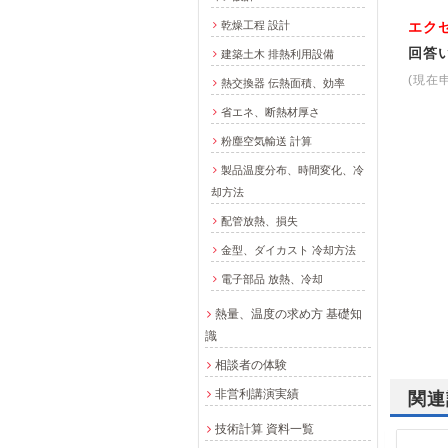
乾燥工程 設計
エク
回答
建築土木 排熱利用設備
(現在
熱交換器 伝熱面積、効率
省エネ、断熱材厚さ
粉塵空気輸送 計算
製品温度分布、時間変化、冷
却方法
配管放熱、損失
金型、ダイカスト 冷却方法
電子部品 放熱、冷却
熱量、温度の求め方 基礎知
識
相談者の体験
非営利講演実績
関連
技術計算 資料一覧