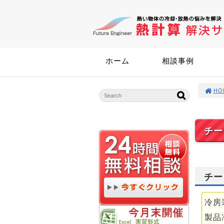
ホーム
相談事例
HO
チー
チー
冷房
製品