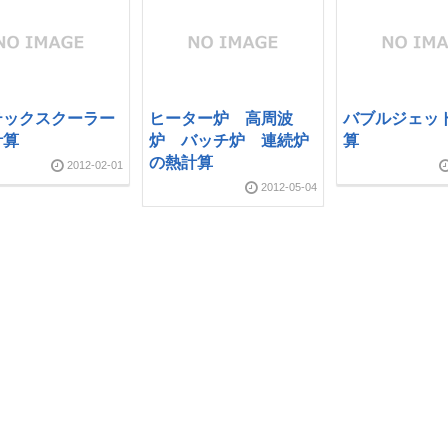
テックスクーラー
ヒーター炉 高周波
バブルジェッ
計算
炉 バッチ炉 連続炉
算
の熱計算
2012-02-01
2012-05-04