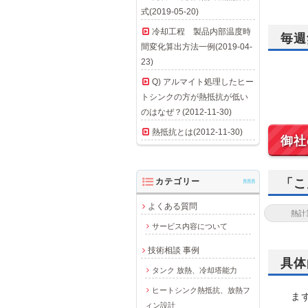
式(2019-05-20)
冷却工程 製品内部温度時
毎週
間変化算出方法一例(2019-04-
23)
Q) アルマイト処理したヒー
トシンクの方が熱抵抗が低い
のはなぜ？(2012-11-30)
熱抵抗とは(2012-11-30)
御社
カテゴリー
AAA
「こ
よくある質問
サービス内容について
技術相談 事例
具体
タンク 放熱、冷却塔能力
ヒートシンク熱抵抗、放熱フ
まず
ィン設計