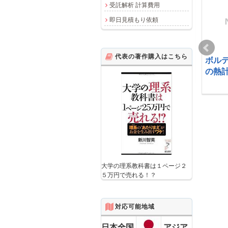
受託解析 計算費用
即日見積もり依頼
代表の著作購入はこちら
冷却ダクト ノズルの
加熱機の熱計算
ボル
熱計算
の熱
2012-05-03
2010-07-15
大学の理系教科書は１ページ２
冷熱源設備の熱計算
チラーユニットの熱計
５万円で売れる！？
算
2012-02-08
2012-05-04
対応可能地域
日本全国
アジア