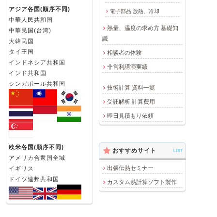
アジア各国(順序不同)
電子部品 放熱、冷却
中華人民共和国
熱量、温度の求め方 基礎知
中華民国(台湾)
識
大韓民国
タイ王国
相談者の体験
インドネシア共和国
非営利講演実績
インド共和国
シンガポール共和国
技術計算 資料一覧
受託解析 計算費用
即日見積もり依頼
欧米各国(順序不同)
おすすめサイト
LIST
アメリカ合衆国全域
出張伝熱セミナー
イギリス
ドイツ連邦共和国
カスタム熱計算ソフト製作