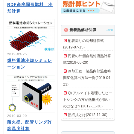
RDF産廃固形燃料 冷
却計算
新着熱解析知識
INFO
配管周りの冷却計算式
(2019-07-15)
2019-03-25
円管の外側自然対流熱計算
燃料電池冷却シミュレ
式(2019-05-20)
ーション
冷却工程 製品内部温度時
間変化算出方法一例(2019-04-
23)
Q) アルマイト処理したヒー
トシンクの方が熱抵抗が低い
のはなぜ？(2012-11-30)
熱抵抗とは(2012-11-30)
2019-03-20
耐火壁、配管リング許
容温度計算