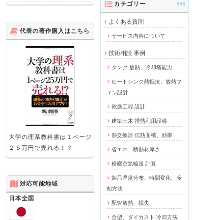
カテゴリー
AAA
よくある質問
代表の著作購入はこちら
サービス内容について
技術相談 事例
タンク 放熱、冷却塔能力
ヒートシンク熱抵抗、放熱フ
ィン設計
乾燥工程 設計
建築土木 排熱利用設備
熱交換器 伝熱面積、効率
大学の理系教科書は１ページ
２５万円で売れる！？
省エネ、断熱材厚さ
粉塵空気輸送 計算
製品温度分布、時間変化、冷
対応可能地域
却方法
日本全国
配管放熱、損失
金型、ダイカスト 冷却方法