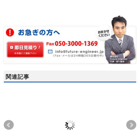
関連記事
2012年6月15日(金) 愛
2012年6月22日(金)、
20
知県名古屋市にて 基
23日(土) 東京都内に
阪