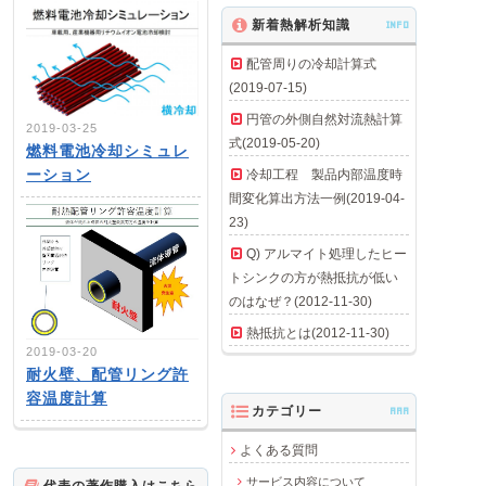
新着熱解析知識
INFO
配管周りの冷却計算式
(2019-07-15)
円管の外側自然対流熱計算
2019-03-25
式(2019-05-20)
燃料電池冷却シミュレ
ーション
冷却工程 製品内部温度時
間変化算出方法一例(2019-04-
23)
Q) アルマイト処理したヒー
トシンクの方が熱抵抗が低い
のはなぜ？(2012-11-30)
熱抵抗とは(2012-11-30)
2019-03-20
耐火壁、配管リング許
容温度計算
カテゴリー
AAA
よくある質問
サービス内容について
代表の著作購入はこちら