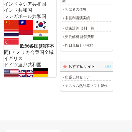
識
インドネシア共和国
相談者の体験
インド共和国
シンガポール共和国
非営利講演実績
技術計算 資料一覧
受託解析 計算費用
即日見積もり依頼
欧米各国(順序不
同)
アメリカ合衆国全域
イギリス
ドイツ連邦共和国
おすすめサイト
LIST
出張伝熱セミナー
カスタム熱計算ソフト製作