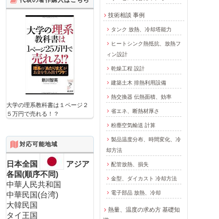
技術相談 事例
タンク 放熱、冷却塔能力
ヒートシンク熱抵抗、放熱フ
ィン設計
乾燥工程 設計
建築土木 排熱利用設備
熱交換器 伝熱面積、効率
大学の理系教科書は１ページ２
省エネ、断熱材厚さ
５万円で売れる！？
粉塵空気輸送 計算
製品温度分布、時間変化、冷
対応可能地域
却方法
日本全国
アジア
配管放熱、損失
各国(順序不同)
金型、ダイカスト 冷却方法
中華人民共和国
電子部品 放熱、冷却
中華民国(台湾)
大韓民国
熱量、温度の求め方 基礎知
タイ王国