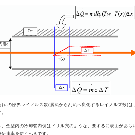
流れ の臨界レイノルズ数(層流から乱流へ変化するレイノルズ数)は
す。
し、金型内の冷却管内側はドリル穴のような、要するに表面があら
熱伝達率を使うべきです。