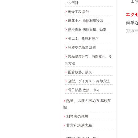
まず
ィン設計
乾燥工程 設計
エク
建築土木 排熱利用設備
簡単
熱交換器 伝熱面積、効率
(現在
省エネ、断熱材厚さ
粉塵空気輸送 計算
製品温度分布、時間変化、冷
却方法
配管放熱、損失
金型、ダイカスト 冷却方法
電子部品 放熱、冷却
熱量、温度の求め方 基礎知
識
相談者の体験
非営利講演実績