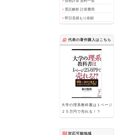
技術計算 資料一覧
受託解析 計算費用
即日見積もり依頼
代表の著作購入はこちら
大学の理系教科書は１ページ
２５万円で売れる！？
対応可能地域