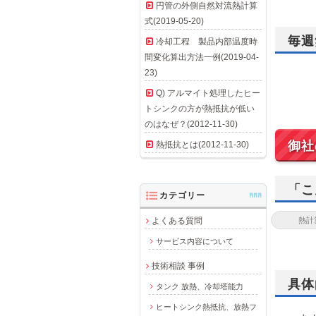
円管の外側自然対流熱計算
式(2019-05-20)
毎週
冷却工程 製品内部温度時
間変化算出方法一例(2019-04-
23)
Q) アルマイト処理したヒー
トシンクの方が熱抵抗が低い
のはなぜ？(2012-11-30)
御社
熱抵抗とは(2012-11-30)
「こ
カテゴリー
AAA
よくある質問
サービス内容について
技術相談 事例
具体
タンク 放熱、冷却塔能力
ヒートシンク熱抵抗、放熱フ