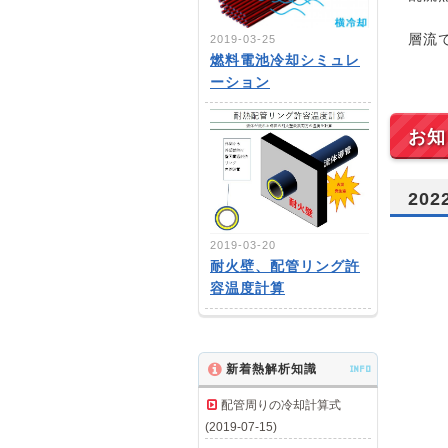
層流
2019-03-25
燃料電池冷却シミュレ
ーション
お知
20
2019-03-20
耐火壁、配管リング許
容温度計算
新着熱解析知識
INFO
配管周りの冷却計算式
(2019-07-15)