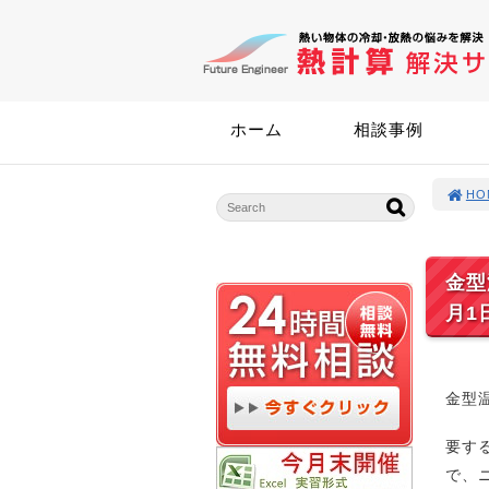
ホーム
相談事例
HO
金型
月1
金型
要す
で、