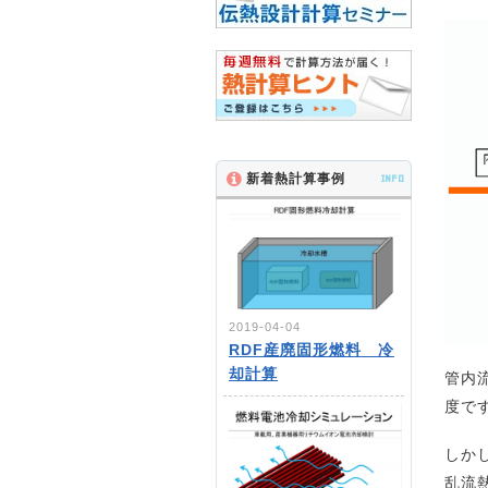
新着熱計算事例
INFO
2019-04-04
RDF産廃固形燃料 冷
却計算
管内
度で
しか
乱流