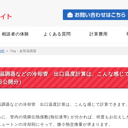
相談者の体験
よくある質問
計算費用
ME
>
Tag : 金型温調器
温調器などの冷却管 出口温度計算は、こんな感じで計
日公開分）
温調器などの冷却管 出口温度計算は、こんな感じで計算できます
るに、管内の境膜伝熱係数(熱伝達率) が分かれば、何度もお伝え
ニュートンの冷却則にそって、微小熱交換量が求まります。