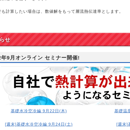
でも計算したい場合は、数値解をもって層流熱伝達率とします。
らせ
22年9月オンライン セミナー開催!
基礎水冷空冷編 9月22日(木)
基礎温度
[週末]基礎水冷空冷編 9月24日(土)
[週末]