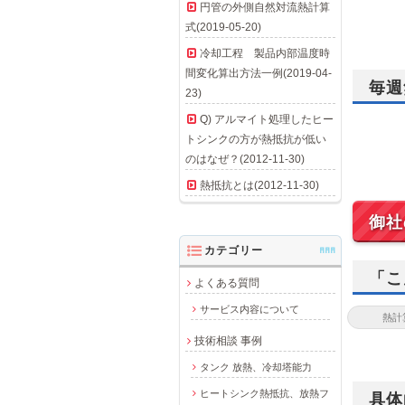
円管の外側自然対流熱計算
式(2019-05-20)
冷却工程 製品内部温度時
間変化算出方法一例(2019-04-
毎週
23)
Q) アルマイト処理したヒー
トシンクの方が熱抵抗が低い
のはなぜ？(2012-11-30)
熱抵抗とは(2012-11-30)
御社
カテゴリー
AAA
「こ
よくある質問
サービス内容について
技術相談 事例
タンク 放熱、冷却塔能力
ヒートシンク熱抵抗、放熱フ
具体