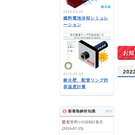
2019-03-25
燃料電池冷却シミュレ
ーション
お知
20
2019-03-20
耐火壁、配管リング許
容温度計算
新着熱解析知識
INFO
配管周りの冷却計算式
(2019-07-15)