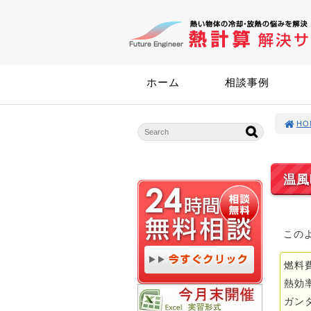
ホーム
相談事例
HO
温風
この
燃料
熱効
ガン