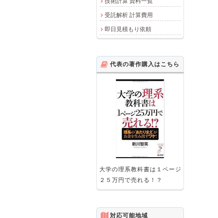
技術計算 資料一覧
受託解析 計算費用
即日見積もり依頼
代表の著作購入はこちら
大学の理系教科書は１ページ
２５万円で売れる！？
対応可能地域