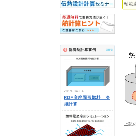
軸流
新着熱計算事例
INFO
2019-04-04
RDF産廃固形燃料 冷
却計算
上記