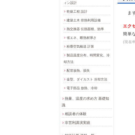
ィン設計
乾燥工程 設計
まず
建築土木 排熱利用設備
エク
熱交換器 伝熱面積、効率
簡単
省エネ、断熱材厚さ
(現在
粉塵空気輸送 計算
製品温度分布、時間変化、冷
却方法
配管放熱、損失
金型、ダイカスト 冷却方法
電子部品 放熱、冷却
熱量、温度の求め方 基礎知
識
相談者の体験
非営利講演実績