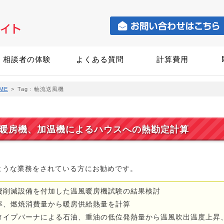
相談者の体験
よくある質問
計算費用
ME
>
Tag : 軸流送風機
暖房機、加温機によるハウスへの熱勘定計算
ような業務をされている方にお勧めです。
費削減設備を付加した温風暖房機試験の結果検討
率、燃焼消費量から暖房供給熱量を計算
タイプバーナによる石油、重油の低位発熱量から温風吹出温度上昇