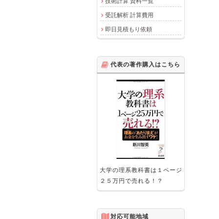
技術計算 資料一覧
受託解析 計算費用
即日見積もり依頼
代表の著作購入はこちら
大学の理系教科書は１ページ
２５万円で売れる！？
対応可能地域