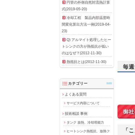
円管の外側自然対流熱計算
式(2019-05-20)
冷却工程 製品内部温度時
間変化算出方法一例(2019-04-
23)
Q) アルマイト処理したヒー
トシンクの方が熱抵抗が低い
のはなぜ？(2012-11-30)
熱抵抗とは(2012-11-30)
毎週
カテゴリー
AAA
よくある質問
サービス内容について
御社
技術相談 事例
タンク 放熱、冷却塔能力
「こ
ヒートシンク熱抵抗、放熱フ