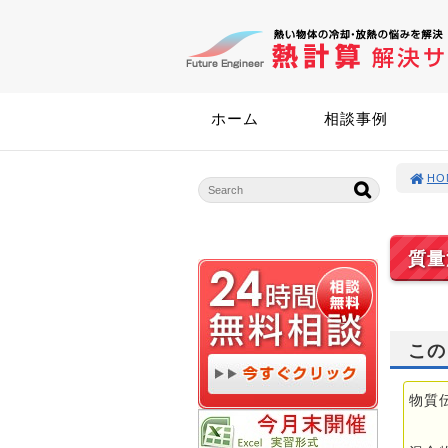
ホーム
相談事例
HO
質量流
この
物質