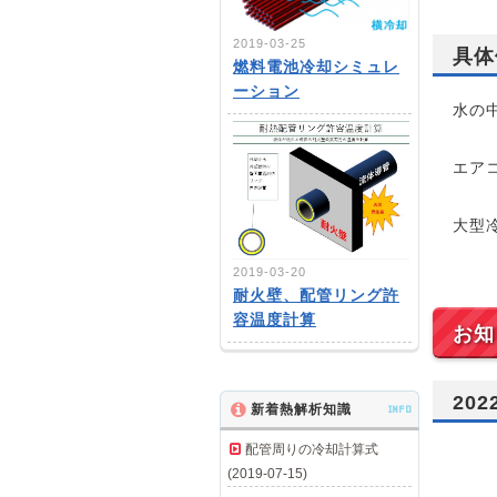
2019-03-25
具体
燃料電池冷却シミュレ
ーション
水の
エア
大型
2019-03-20
耐火壁、配管リング許
容温度計算
お知
20
新着熱解析知識
INFO
配管周りの冷却計算式
(2019-07-15)