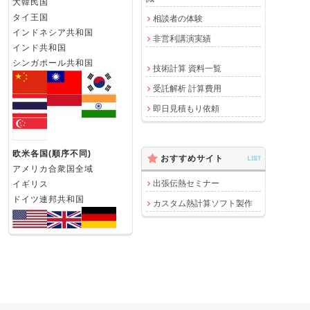
大韓民国
タイ王国
相談者の体験
インドネシア共和国
非営利講演実績
インド共和国
シンガポール共和国
技術計算 資料一覧
受託解析 計算費用
即日見積もり依頼
欧米各国(順序不同)
おすすめサイト
LIST
アメリカ合衆国全域
出張伝熱セミナー
イギリス
ドイツ連邦共和国
カスタム熱計算ソフト製作