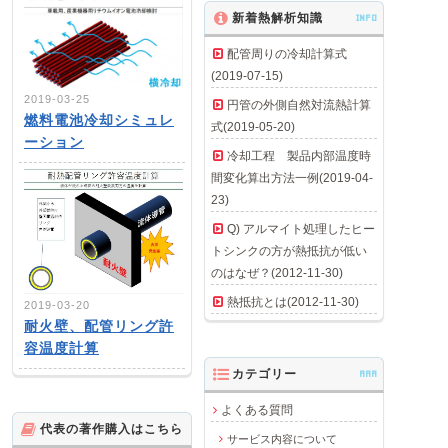
新着熱解析知識
INFO
配管周りの冷却計算式
(2019-07-15)
2019-03-25
円管の外側自然対流熱計算
燃料電池冷却シミュレ
式(2019-05-20)
ーション
冷却工程 製品内部温度時
間変化算出方法一例(2019-04-
23)
Q) アルマイト処理したヒー
トシンクの方が熱抵抗が低い
のはなぜ？(2012-11-30)
熱抵抗とは(2012-11-30)
2019-03-20
耐火壁、配管リング許
容温度計算
カテゴリー
AAA
よくある質問
代表の著作購入はこちら
サービス内容について