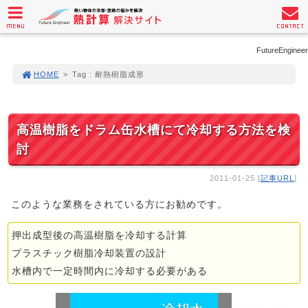
MENU
CONTACT
FutureEngineer
HOME
>
Tag : 耐熱樹脂成形
高温樹脂をドラム缶水槽にて冷却する方法を検
討
2011-01-25 [
記事URL
]
このような業務をされている方にお勧めです。
押出成型後の高温樹脂を冷却する計算
プラスチック樹脂冷却装置の設計
水槽内で一定時間内に冷却する必要がある