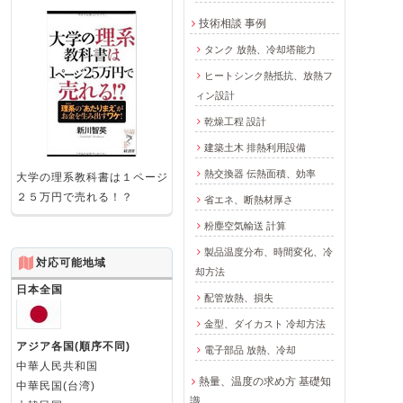
技術相談 事例
タンク 放熱、冷却塔能力
ヒートシンク熱抵抗、放熱フ
ィン設計
乾燥工程 設計
建築土木 排熱利用設備
熱交換器 伝熱面積、効率
大学の理系教科書は１ページ
２５万円で売れる！？
省エネ、断熱材厚さ
粉塵空気輸送 計算
製品温度分布、時間変化、冷
対応可能地域
却方法
日本全国
配管放熱、損失
金型、ダイカスト 冷却方法
アジア各国(順序不同)
電子部品 放熱、冷却
中華人民共和国
熱量、温度の求め方 基礎知
中華民国(台湾)
識