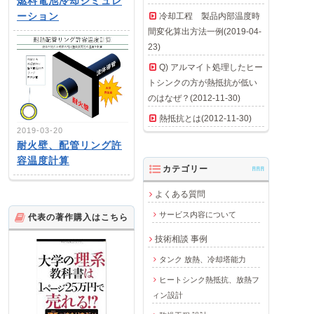
燃料電池冷却シミュレ
ーション
冷却工程 製品内部温度時
間変化算出方法一例(2019-04-
23)
Q) アルマイト処理したヒー
トシンクの方が熱抵抗が低い
のはなぜ？(2012-11-30)
熱抵抗とは(2012-11-30)
2019-03-20
耐火壁、配管リング許
容温度計算
カテゴリー
AAA
よくある質問
サービス内容について
代表の著作購入はこちら
技術相談 事例
タンク 放熱、冷却塔能力
ヒートシンク熱抵抗、放熱フ
ィン設計