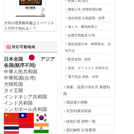
乾燥工程 設計
建築土木 排熱利用設備
熱交換器 伝熱面積、効率
大学の理系教科書は１ページ２
省エネ、断熱材厚さ
５万円で売れる！？
粉塵空気輸送 計算
製品温度分布、時間変化、冷
対応可能地域
却方法
日本全国
アジア
配管放熱、損失
各国(順序不同)
金型、ダイカスト 冷却方法
中華人民共和国
電子部品 放熱、冷却
中華民国(台湾)
大韓民国
熱量、温度の求め方 基礎知
タイ王国
識
インドネシア共和国
相談者の体験
インド共和国
シンガポール共和国
非営利講演実績
技術計算 資料一覧
受託解析 計算費用