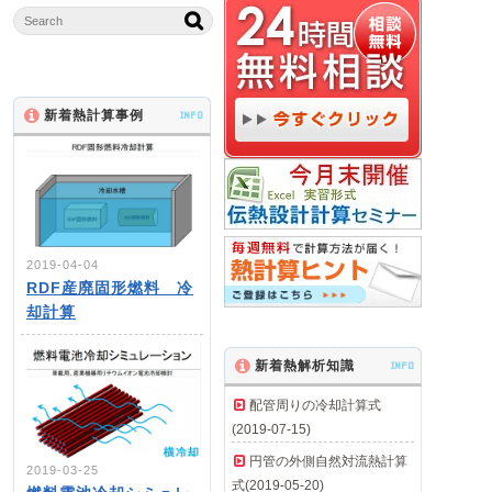
新着熱計算事例
INFO
2019-04-04
RDF産廃固形燃料 冷
却計算
新着熱解析知識
INFO
配管周りの冷却計算式
(2019-07-15)
円管の外側自然対流熱計算
2019-03-25
式(2019-05-20)