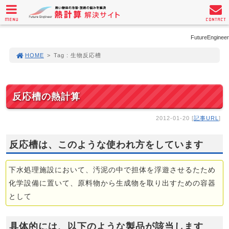
MENU
CONTACT
FutureEngineer
HOME
>
Tag : 生物反応槽
反応槽の熱計算
2012-01-20 [
記事URL
]
反応槽は、このような使われ方をしています
下水処理施設において、汚泥の中で担体を浮遊させるたため
化学設備に置いて、原料物から生成物を取り出すための容器
として
具体的には、以下のような製品が該当します