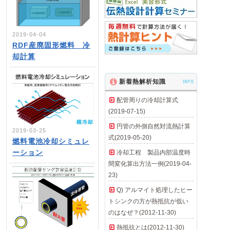
2019-04-04
RDF産廃固形燃料 冷
却計算
新着熱解析知識
INFO
配管周りの冷却計算式
(2019-07-15)
円管の外側自然対流熱計算
2019-03-25
式(2019-05-20)
燃料電池冷却シミュレ
ーション
冷却工程 製品内部温度時
間変化算出方法一例(2019-04-
23)
Q) アルマイト処理したヒー
トシンクの方が熱抵抗が低い
のはなぜ？(2012-11-30)
熱抵抗とは(2012-11-30)