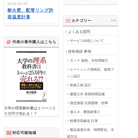
2019-03-20
耐火壁、配管リング許
容温度計算
カテゴリー
AAA
よくある質問
サービス内容について
代表の著作購入はこちら
技術相談 事例
タンク 放熱、冷却塔能力
ヒートシンク熱抵抗、放熱フ
ィン設計
乾燥工程 設計
建築土木 排熱利用設備
熱交換器 伝熱面積、効率
大学の理系教科書は１ページ２
省エネ、断熱材厚さ
５万円で売れる！？
粉塵空気輸送 計算
製品温度分布、時間変化、冷
対応可能地域
却方法