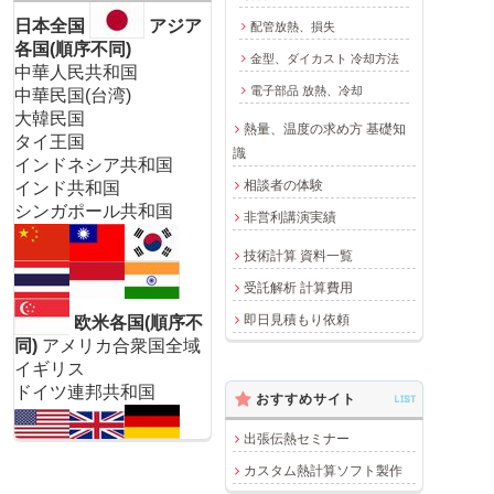
日本全国
アジア
配管放熱、損失
各国(順序不同)
金型、ダイカスト 冷却方法
中華人民共和国
電子部品 放熱、冷却
中華民国(台湾)
大韓民国
熱量、温度の求め方 基礎知
タイ王国
識
インドネシア共和国
相談者の体験
インド共和国
シンガポール共和国
非営利講演実績
技術計算 資料一覧
受託解析 計算費用
即日見積もり依頼
欧米各国(順序不
同)
アメリカ合衆国全域
イギリス
ドイツ連邦共和国
おすすめサイト
LIST
出張伝熱セミナー
カスタム熱計算ソフト製作