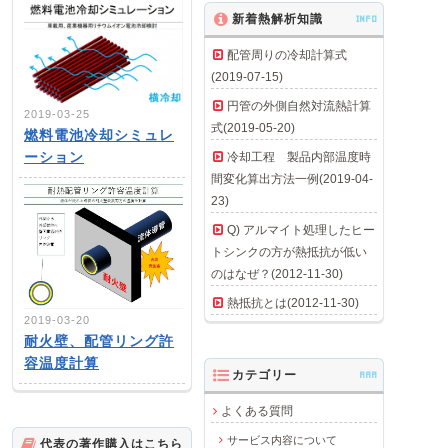
新着熱解析知識
INFO
配管周りの冷却計算式
(2019-07-15)
円管の外側自然対流熱計算
2019-03-25
式(2019-05-20)
燃料電池冷却シミュレ
ーション
冷却工程 製品内部温度時
間変化算出方法一例(2019-04-
23)
Q) アルマイト処理したヒー
トシンクの方が熱抵抗が低い
のはなぜ？(2012-11-30)
熱抵抗とは(2012-11-30)
2019-03-20
耐火壁、配管リング許
容温度計算
カテゴリー
AAA
よくある質問
サービス内容について
代表の著作購入はこちら