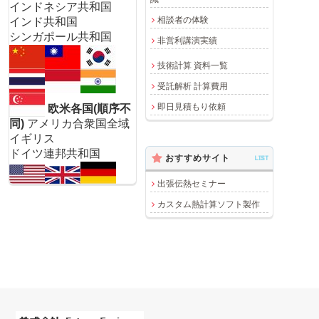
インドネシア共和国
相談者の体験
インド共和国
シンガポール共和国
非営利講演実績
技術計算 資料一覧
受託解析 計算費用
即日見積もり依頼
欧米各国(順序不
同)
アメリカ合衆国全域
イギリス
ドイツ連邦共和国
おすすめサイト
LIST
出張伝熱セミナー
カスタム熱計算ソフト製作