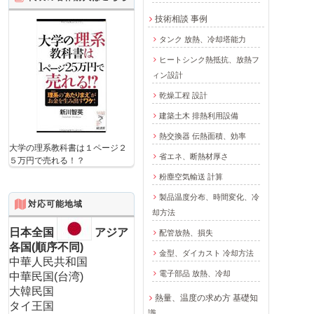
技術相談 事例
タンク 放熱、冷却塔能力
ヒートシンク熱抵抗、放熱フ
ィン設計
乾燥工程 設計
建築土木 排熱利用設備
熱交換器 伝熱面積、効率
大学の理系教科書は１ページ２
省エネ、断熱材厚さ
５万円で売れる！？
粉塵空気輸送 計算
製品温度分布、時間変化、冷
対応可能地域
却方法
日本全国
アジア
配管放熱、損失
各国(順序不同)
金型、ダイカスト 冷却方法
中華人民共和国
電子部品 放熱、冷却
中華民国(台湾)
大韓民国
熱量、温度の求め方 基礎知
タイ王国
識