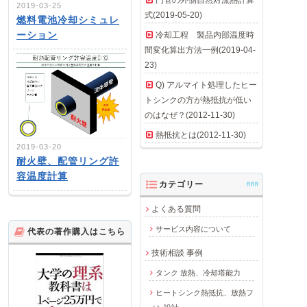
2019-03-25
式(2019-05-20)
燃料電池冷却シミュレ
ーション
冷却工程 製品内部温度時
間変化算出方法一例(2019-04-
23)
Q) アルマイト処理したヒー
トシンクの方が熱抵抗が低い
のはなぜ？(2012-11-30)
熱抵抗とは(2012-11-30)
2019-03-20
耐火壁、配管リング許
容温度計算
カテゴリー
AAA
よくある質問
サービス内容について
代表の著作購入はこちら
技術相談 事例
タンク 放熱、冷却塔能力
ヒートシンク熱抵抗、放熱フ