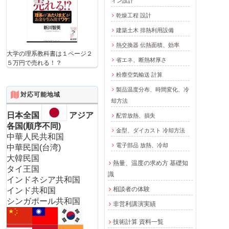
ィン設計
乾燥工程 設計
建築土木 排熱利用設備
熱交換器 伝熱面積、効率
大学の理系教科書は１ページ２
省エネ、断熱材厚さ
５万円で売れる！？
粉塵空気輸送 計算
製品温度分布、時間変化、冷
対応可能地域
却方法
日本全国
アジア
配管放熱、損失
各国(順序不同)
金型、ダイカスト 冷却方法
中華人民共和国
電子部品 放熱、冷却
中華民国(台湾)
大韓民国
熱量、温度の求め方 基礎知
タイ王国
識
インドネシア共和国
相談者の体験
インド共和国
シンガポール共和国
非営利講演実績
技術計算 資料一覧