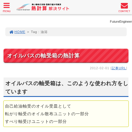
MENU
CONTACT
FutureEngineer
HOME
>
Tag : 油浴
オイルバスの軸受箱の熱計算
2012-02-01 [
記事URL
]
オイルバスの軸受箱は、このような使われ方をし
ています
自己給油軸受のオイル受皿として
転がり軸受のオイル散布ユニットの一部分
すべり軸受けユニットの一部分