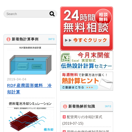
新着熱計算事例
INFO
2019-04-04
RDF産廃固形燃料 冷
却計算
新着熱解析知識
INFO
配管周りの冷却計算式
(2019-07-15)
円管の外側自然対流熱計算