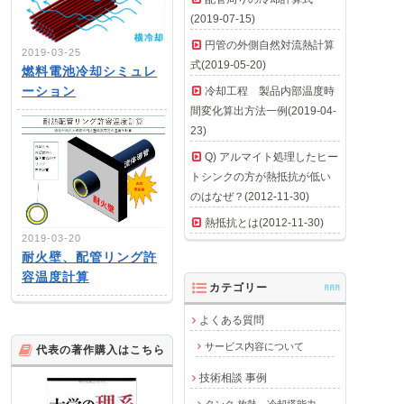
(2019-07-15)
円管の外側自然対流熱計算
2019-03-25
式(2019-05-20)
燃料電池冷却シミュレ
ーション
冷却工程 製品内部温度時
間変化算出方法一例(2019-04-
23)
Q) アルマイト処理したヒー
トシンクの方が熱抵抗が低い
のはなぜ？(2012-11-30)
熱抵抗とは(2012-11-30)
2019-03-20
耐火壁、配管リング許
容温度計算
カテゴリー
AAA
よくある質問
サービス内容について
代表の著作購入はこちら
技術相談 事例
タンク 放熱、冷却塔能力