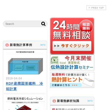
PAGE TOP
新着熱計算事例
INFO
2019-04-04
RDF産廃固形燃料 冷
却計算
新着熱解析知識
INFO
配管周りの冷却計算式