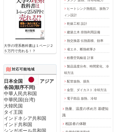
ヒートシンク熱抵抗、放熱フ
ィン設計
乾燥工程 設計
建築土木 排熱利用設備
熱交換器 伝熱面積、効率
大学の理系教科書は１ページ２
省エネ、断熱材厚さ
５万円で売れる！？
粉塵空気輸送 計算
製品温度分布、時間変化、冷
対応可能地域
却方法
日本全国
アジア
配管放熱、損失
各国(順序不同)
金型、ダイカスト 冷却方法
中華人民共和国
電子部品 放熱、冷却
中華民国(台湾)
大韓民国
熱量、温度の求め方 基礎知
タイ王国
識
インドネシア共和国
相談者の体験
インド共和国
シンガポール共和国