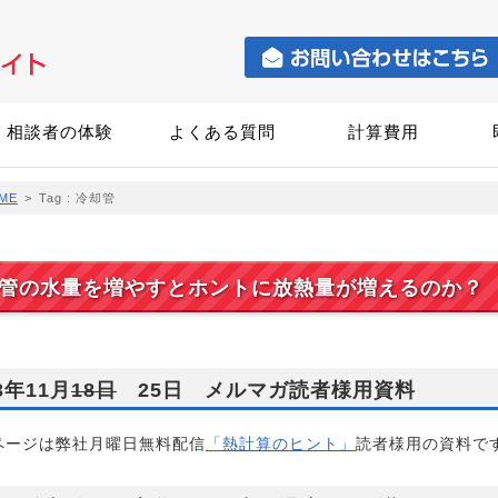
相談者の体験
よくある質問
計算費用
ME
>
Tag : 冷却管
管の水量を増やすとホントに放熱量が増えるのか？
3年11月
18日
25日 メルマガ読者様用資料
ページは弊社月曜日無料配信
「熱計算のヒント」
読者様用の資料で