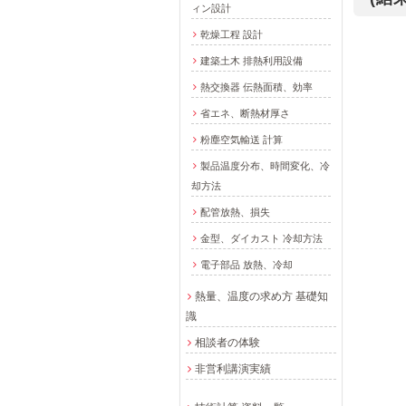
ィン設計
乾燥工程 設計
建築土木 排熱利用設備
熱交換器 伝熱面積、効率
省エネ、断熱材厚さ
粉塵空気輸送 計算
製品温度分布、時間変化、冷
却方法
配管放熱、損失
金型、ダイカスト 冷却方法
電子部品 放熱、冷却
熱量、温度の求め方 基礎知
識
相談者の体験
非営利講演実績