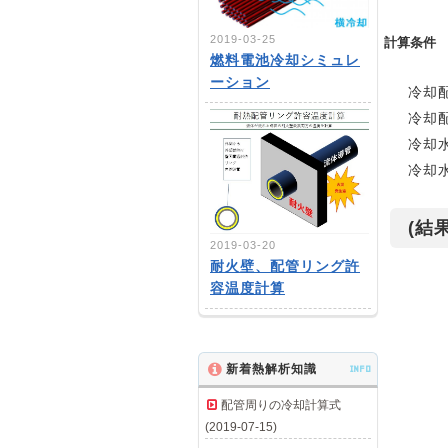
2019-03-25
計算条件
燃料電池冷却シミュレ
ーション
冷却配
冷却配
冷却水量
冷却水
(結果
2019-03-20
耐火壁、配管リング許
容温度計算
新着熱解析知識
INFO
配管周りの冷却計算式
(2019-07-15)