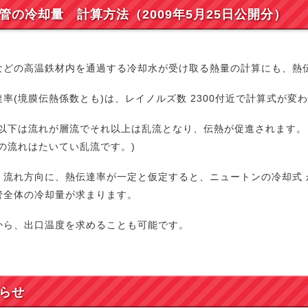
管の冷却量 計算方法（2009年5月25日公開分）
などの高温鉄材内を通過する冷却水が受け取る熱量の計算にも、熱
達率(境膜伝熱係数とも)は、レイノルズ数 2300付近で計算式が変
00以下は流れが層流でそれ以上は乱流となり、伝熱が促進されます。
際の流れはたいてい乱流です。)
、流れ方向に、熱伝達率が一定と仮定すると、ニュートンの冷却式
管全体の冷却量が求まります。
から、出口温度を求めることも可能です。
らせ