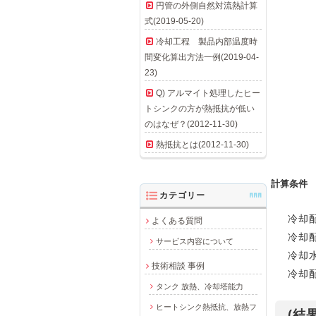
円管の外側自然対流熱計算
式(2019-05-20)
冷却工程 製品内部温度時
間変化算出方法一例(2019-04-
23)
Q) アルマイト処理したヒー
トシンクの方が熱抵抗が低い
のはなぜ？(2012-11-30)
熱抵抗とは(2012-11-30)
計算条件
カテゴリー
AAA
冷却配
よくある質問
冷却配
サービス内容について
冷却水量
技術相談 事例
冷却配
タンク 放熱、冷却塔能力
ヒートシンク熱抵抗、放熱フ
(結果