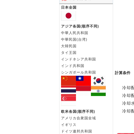
日本全国
アジア各国(順序不同)
中華人民共和国
中華民国(台湾)
大韓民国
タイ王国
インドネシア共和国
インド共和国
シンガポール共和国
計算条件
冷却配
冷却配
冷却水
冷却配
欧米各国(順序不同)
アメリカ合衆国全域
イギリス
ドイツ連邦共和国