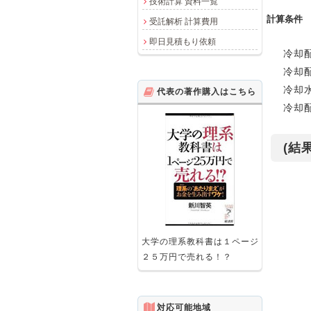
技術計算 資料一覧
計算条件
受託解析 計算費用
即日見積もり依頼
冷却配
冷却配
冷却水
代表の著作購入はこちら
冷却配
(結果
大学の理系教科書は１ページ
２５万円で売れる！？
対応可能地域