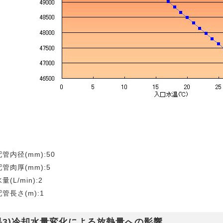
管内径(mm):50
管肉厚(mm):5
(L/min):2
管長さ(m):1
3)
冷却水量変化による放熱量への影響