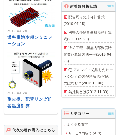
新着熱解析知識
INFO
配管周りの冷却計算式
(2019-07-15)
2019-03-25
円管の外側自然対流熱計算
燃料電池冷却シミュレ
式(2019-05-20)
ーション
冷却工程 製品内部温度時
間変化算出方法一例(2019-04-
23)
Q) アルマイト処理したヒー
トシンクの方が熱抵抗が低い
のはなぜ？(2012-11-30)
熱抵抗とは(2012-11-30)
2019-03-20
耐火壁、配管リング許
容温度計算
カテゴリー
AAA
よくある質問
代表の著作購入はこちら
サービス内容について