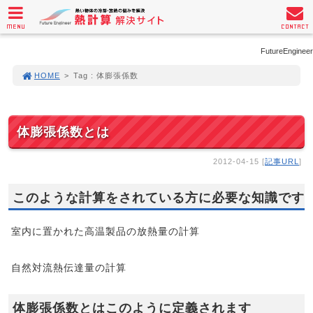
MENU
CONTACT
FutureEngineer
HOME
>
Tag : 体膨張係数
体膨張係数とは
2012-04-15 [
記事URL
]
このような計算をされている方に必要な知識です
室内に置かれた高温製品の放熱量の計算
自然対流熱伝達量の計算
体膨張係数とはこのように定義されます