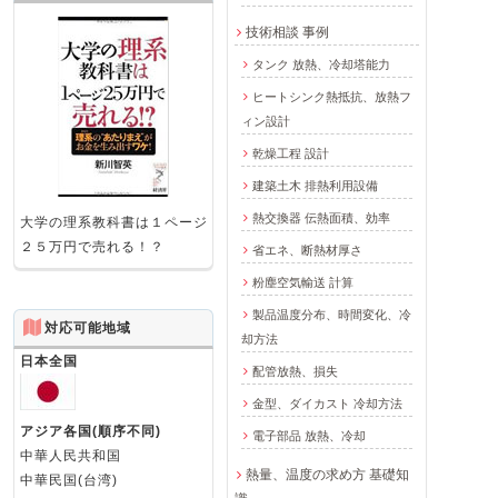
技術相談 事例
タンク 放熱、冷却塔能力
ヒートシンク熱抵抗、放熱フ
ィン設計
乾燥工程 設計
建築土木 排熱利用設備
熱交換器 伝熱面積、効率
大学の理系教科書は１ページ
２５万円で売れる！？
省エネ、断熱材厚さ
粉塵空気輸送 計算
製品温度分布、時間変化、冷
対応可能地域
却方法
日本全国
配管放熱、損失
金型、ダイカスト 冷却方法
アジア各国(順序不同)
電子部品 放熱、冷却
中華人民共和国
熱量、温度の求め方 基礎知
中華民国(台湾)