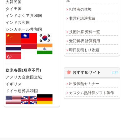
識
大韓民国
タイ王国
相談者の体験
インドネシア共和国
非営利講演実績
インド共和国
シンガポール共和国
技術計算 資料一覧
受託解析 計算費用
即日見積もり依頼
欧米各国(順序不同)
おすすめサイト
LIST
アメリカ合衆国全域
出張伝熱セミナー
イギリス
ドイツ連邦共和国
カスタム熱計算ソフト製作