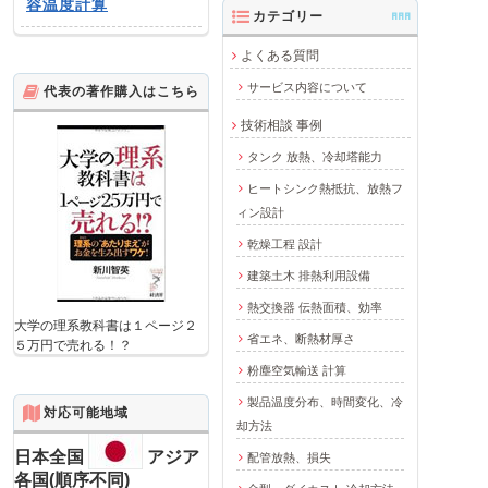
容温度計算
カテゴリー
AAA
よくある質問
サービス内容について
代表の著作購入はこちら
技術相談 事例
タンク 放熱、冷却塔能力
ヒートシンク熱抵抗、放熱フ
ィン設計
乾燥工程 設計
建築土木 排熱利用設備
熱交換器 伝熱面積、効率
大学の理系教科書は１ページ２
省エネ、断熱材厚さ
５万円で売れる！？
粉塵空気輸送 計算
製品温度分布、時間変化、冷
対応可能地域
却方法
日本全国
アジア
配管放熱、損失
各国(順序不同)