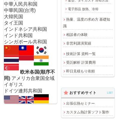
金型、ダイカスト 冷却方法
中華人民共和国
電子部品 放熱、冷却
中華民国(台湾)
大韓民国
熱量、温度の求め方 基礎知
タイ王国
識
インドネシア共和国
相談者の体験
インド共和国
シンガポール共和国
非営利講演実績
技術計算 資料一覧
受託解析 計算費用
即日見積もり依頼
欧米各国(順序不
同)
アメリカ合衆国全域
イギリス
ドイツ連邦共和国
おすすめサイト
LIST
出張伝熱セミナー
カスタム熱計算ソフト製作