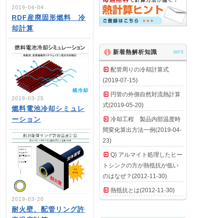
2019-04-04
RDF産廃固形燃料 冷
却計算
新着熱解析知識
INFO
配管周りの冷却計算式
(2019-07-15)
円管の外側自然対流熱計算
2019-03-25
式(2019-05-20)
燃料電池冷却シミュレ
ーション
冷却工程 製品内部温度時
間変化算出方法一例(2019-04-
23)
Q) アルマイト処理したヒー
トシンクの方が熱抵抗が低い
のはなぜ？(2012-11-30)
熱抵抗とは(2012-11-30)
2019-03-20
耐火壁、配管リング許