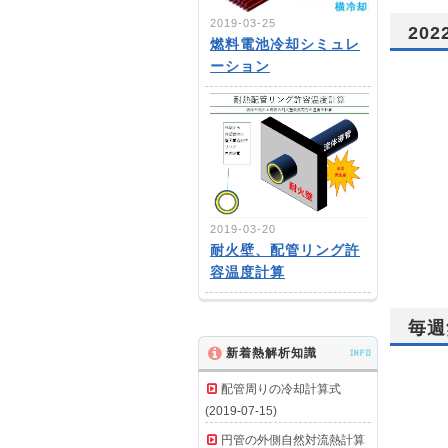
2019-03-25
20
燃料電池冷却シミュレ
ーション
2019-03-20
耐火壁、配管リング許
容温度計算
毎週
新着熱解析知識
INFO
配管周りの冷却計算式
(2019-07-15)
円管の外側自然対流熱計算