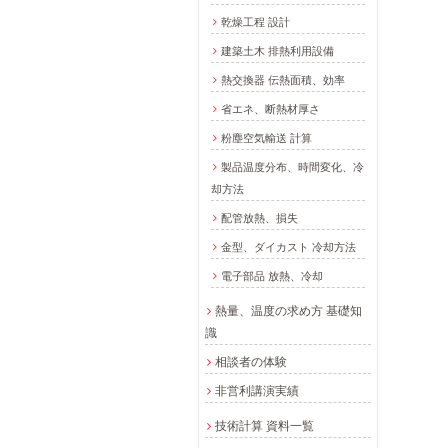
乾燥工程 設計
建築土木 排熱利用設備
熱交換器 伝熱面積、効率
省エネ、断熱材厚さ
粉塵空気輸送 計算
製品温度分布、時間変化、冷
却方法
配管放熱、損失
金型、ダイカスト 冷却方法
電子部品 放熱、冷却
熱量、温度の求め方 基礎知
識
相談者の体験
非営利講演実績
技術計算 資料一覧