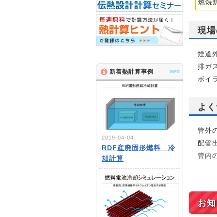
燃焼
現場
煙道
排ガ
新着熱計算事例
INFO
ボイ
よく
管外
2019-04-04
配管
RDF産廃固形燃料 冷
管内
却計算
お知