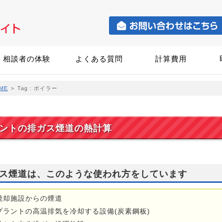
相談者の体験
よくある質問
計算費用
ME
>
Tag : ボイラー
ントの排ガス煙道の熱計算
ス煙道は、このような使われ方をしています
焼却施設からの煙道
プラントの高温排気を冷却する設備(炭素鋼板)