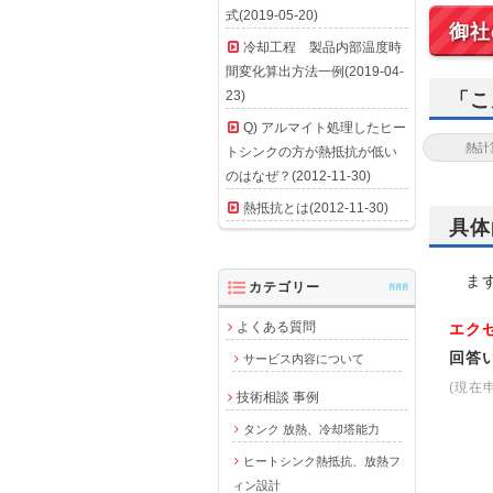
式(2019-05-20)
御社
冷却工程 製品内部温度時
間変化算出方法一例(2019-04-
23)
「こ
Q) アルマイト処理したヒー
トシンクの方が熱抵抗が低い
のはなぜ？(2012-11-30)
熱抵抗とは(2012-11-30)
具体
まず
カテゴリー
AAA
よくある質問
エク
回答
サービス内容について
(現在
技術相談 事例
タンク 放熱、冷却塔能力
ヒートシンク熱抵抗、放熱フ
ィン設計