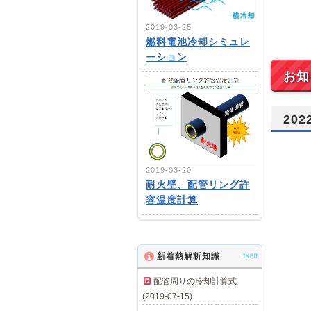
2019-03-25
燃料電池冷却シミュレ
ーション
お知
20
2019-03-20
耐火壁、配管リング許
容温度計算
新着熱解析知識
INFO
配管周りの冷却計算式
(2019-07-15)