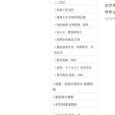
ィン設計
エク
乾燥工程 設計
簡単
建築土木 排熱利用設備
(現在
熱交換器 伝熱面積、効率
省エネ、断熱材厚さ
粉塵空気輸送 計算
製品温度分布、時間変化、冷
却方法
配管放熱、損失
金型、ダイカスト 冷却方法
電子部品 放熱、冷却
熱量、温度の求め方 基礎知
識
相談者の体験
非営利講演実績