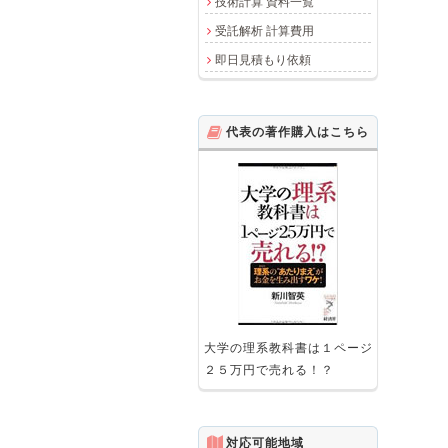
技術計算 資料一覧
受託解析 計算費用
即日見積もり依頼
代表の著作購入はこちら
大学の理系教科書は１ページ
２５万円で売れる！？
対応可能地域