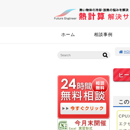
ホーム
相談事例
HO
ヒー
この
CP
エク