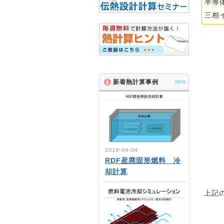
半導
三相
新着熱計算事例
INFO
2019-04-04
RDF産廃固形燃料 冷
却計算
上記