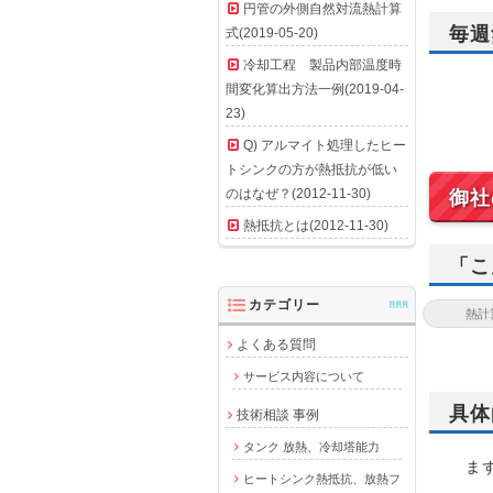
円管の外側自然対流熱計算
毎週
式(2019-05-20)
冷却工程 製品内部温度時
間変化算出方法一例(2019-04-
23)
Q) アルマイト処理したヒー
トシンクの方が熱抵抗が低い
のはなぜ？(2012-11-30)
御社
熱抵抗とは(2012-11-30)
「こ
カテゴリー
AAA
よくある質問
サービス内容について
具体
技術相談 事例
タンク 放熱、冷却塔能力
まず
ヒートシンク熱抵抗、放熱フ