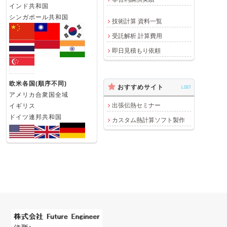
インド共和国
シンガポール共和国
技術計算 資料一覧
受託解析 計算費用
即日見積もり依頼
欧米各国(順序不同)
おすすめサイト
LIST
アメリカ合衆国全域
出張伝熱セミナー
イギリス
ドイツ連邦共和国
カスタム熱計算ソフト製作