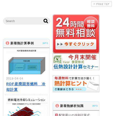
PAGE TOP
新着熱計算事例
INFO
2019-04-04
RDF産廃固形燃料 冷
却計算
新着熱解析知識
INFO
配管周りの冷却計算式