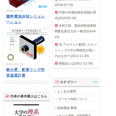
(2019-07-15)
2019-03-25
円管の外側自然対流熱計算
燃料電池冷却シミュレ
式(2019-05-20)
ーション
冷却工程 製品内部温度時
間変化算出方法一例(2019-04-
23)
Q) アルマイト処理したヒー
トシンクの方が熱抵抗が低い
のはなぜ？(2012-11-30)
熱抵抗とは(2012-11-30)
2019-03-20
耐火壁、配管リング許
容温度計算
カテゴリー
AAA
よくある質問
代表の著作購入はこちら
サービス内容について
技術相談 事例
タンク 放熱、冷却塔能力