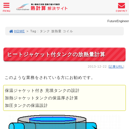
MENU
CONTACT
FutureEngineer
HOME
>
Tag : タンク 放熱量 コイル
ヒートジャケット付タンクの放熱量計算
2013-12-22 [
記事URL
]
このような業務をされている方にお勧めです。
保温ジャケット付き 充填タンクの設計
加熱ジャケットタンクの保温厚さ計算
加圧タンクの保温設計