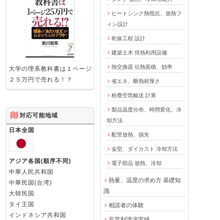
ヒートシンク熱抵抗、放熱フ
ィン設計
乾燥工程 設計
建築土木 排熱利用設備
熱交換器 伝熱面積、効率
大学の理系教科書は１ページ
２５万円で売れる！？
省エネ、断熱材厚さ
粉塵空気輸送 計算
製品温度分布、時間変化、冷
対応可能地域
却方法
日本全国
配管放熱、損失
金型、ダイカスト 冷却方法
アジア各国(順序不同)
電子部品 放熱、冷却
中華人民共和国
熱量、温度の求め方 基礎知
中華民国(台湾)
識
大韓民国
タイ王国
相談者の体験
インドネシア共和国
非営利講演実績