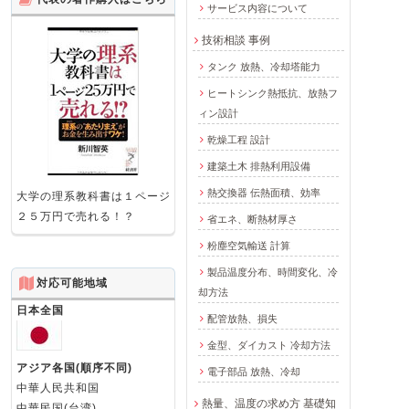
サービス内容について
技術相談 事例
タンク 放熱、冷却塔能力
ヒートシンク熱抵抗、放熱フ
ィン設計
乾燥工程 設計
建築土木 排熱利用設備
熱交換器 伝熱面積、効率
大学の理系教科書は１ページ
２５万円で売れる！？
省エネ、断熱材厚さ
粉塵空気輸送 計算
製品温度分布、時間変化、冷
対応可能地域
却方法
日本全国
配管放熱、損失
金型、ダイカスト 冷却方法
アジア各国(順序不同)
電子部品 放熱、冷却
中華人民共和国
熱量、温度の求め方 基礎知
中華民国(台湾)