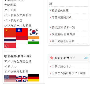
識
大韓民国
タイ王国
相談者の体験
インドネシア共和国
非営利講演実績
インド共和国
シンガポール共和国
技術計算 資料一覧
受託解析 計算費用
即日見積もり依頼
欧米各国(順序不同)
おすすめサイト
LIST
アメリカ合衆国全域
出張伝熱セミナー
イギリス
ドイツ連邦共和国
カスタム熱計算ソフト製作