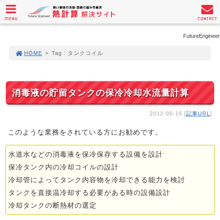
MENU
CONTACT
FutureEngineer
HOME
>
Tag : タンクコイル
消毒液の貯留タンクの保冷冷却水流量計算
2012-05-15 [
記事URL
]
このような業務をされている方にお勧めです。
水道水などの消毒液を保冷保存する設備を設計
保冷タンク内の冷却コイルの設計
冷却管によってタンク内容物を冷却できる能力を検討
タンクを直接温冷却する必要がある時の設備設計
冷却タンクの断熱材の選定