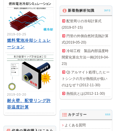
新着熱解析知識
INFO
配管周りの冷却計算式
(2019-07-15)
2019-03-25
円管の外側自然対流熱計算
燃料電池冷却シミュレ
式(2019-05-20)
ーション
冷却工程 製品内部温度時
間変化算出方法一例(2019-04-
23)
Q) アルマイト処理したヒー
トシンクの方が熱抵抗が低い
のはなぜ？(2012-11-30)
熱抵抗とは(2012-11-30)
2019-03-20
耐火壁、配管リング許
容温度計算
カテゴリー
AAA
よくある質問
代表の著作購入はこちら