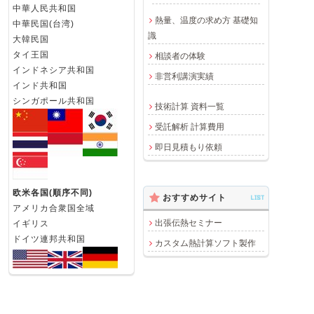
中華人民共和国
熱量、温度の求め方 基礎知
中華民国(台湾)
識
大韓民国
タイ王国
相談者の体験
インドネシア共和国
非営利講演実績
インド共和国
シンガポール共和国
技術計算 資料一覧
受託解析 計算費用
即日見積もり依頼
欧米各国(順序不同)
おすすめサイト
LIST
アメリカ合衆国全域
出張伝熱セミナー
イギリス
ドイツ連邦共和国
カスタム熱計算ソフト製作