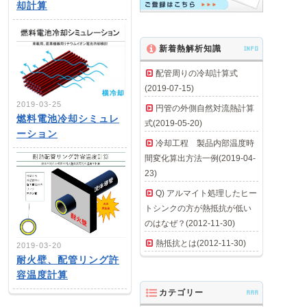
却計算
新着熱解析知識
INFO
配管周りの冷却計算式
(2019-07-15)
2019-03-25
円管の外側自然対流熱計算
燃料電池冷却シミュレ
式(2019-05-20)
ーション
冷却工程 製品内部温度時
間変化算出方法一例(2019-04-
23)
Q) アルマイト処理したヒー
トシンクの方が熱抵抗が低い
のはなぜ？(2012-11-30)
熱抵抗とは(2012-11-30)
2019-03-20
耐火壁、配管リング許
容温度計算
カテゴリー
AAA