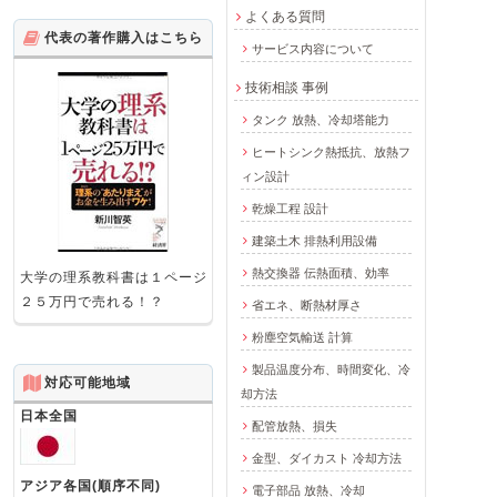
よくある質問
代表の著作購入はこちら
サービス内容について
技術相談 事例
タンク 放熱、冷却塔能力
ヒートシンク熱抵抗、放熱フ
ィン設計
乾燥工程 設計
建築土木 排熱利用設備
熱交換器 伝熱面積、効率
大学の理系教科書は１ページ
２５万円で売れる！？
省エネ、断熱材厚さ
粉塵空気輸送 計算
製品温度分布、時間変化、冷
対応可能地域
却方法
日本全国
配管放熱、損失
金型、ダイカスト 冷却方法
アジア各国(順序不同)
電子部品 放熱、冷却