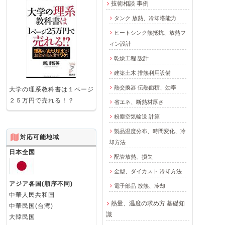
技術相談 事例
タンク 放熱、冷却塔能力
ヒートシンク熱抵抗、放熱フ
ィン設計
乾燥工程 設計
建築土木 排熱利用設備
熱交換器 伝熱面積、効率
大学の理系教科書は１ページ
２５万円で売れる！？
省エネ、断熱材厚さ
粉塵空気輸送 計算
製品温度分布、時間変化、冷
対応可能地域
却方法
日本全国
配管放熱、損失
金型、ダイカスト 冷却方法
アジア各国(順序不同)
電子部品 放熱、冷却
中華人民共和国
熱量、温度の求め方 基礎知
中華民国(台湾)
識
大韓民国