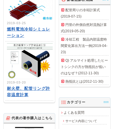
配管周りの冷却計算式
(2019-07-15)
2019-03-25
円管の外側自然対流熱計算
燃料電池冷却シミュレ
式(2019-05-20)
ーション
冷却工程 製品内部温度時
間変化算出方法一例(2019-04-
23)
Q) アルマイト処理したヒー
トシンクの方が熱抵抗が低い
のはなぜ？(2012-11-30)
熱抵抗とは(2012-11-30)
2019-03-20
耐火壁、配管リング許
容温度計算
カテゴリー
AAA
よくある質問
代表の著作購入はこちら
サービス内容について