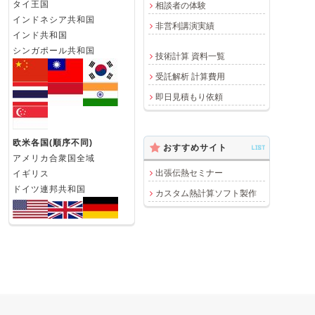
タイ王国
相談者の体験
インドネシア共和国
非営利講演実績
インド共和国
シンガポール共和国
技術計算 資料一覧
受託解析 計算費用
即日見積もり依頼
欧米各国(順序不同)
おすすめサイト
LIST
アメリカ合衆国全域
出張伝熱セミナー
イギリス
ドイツ連邦共和国
カスタム熱計算ソフト製作