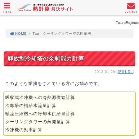
MENU
CONTACT
FutureEngineer
HOME
>
Tag : クーリングタワー空気圧縮機
解放型冷却塔の余剰能力計算
2012-01-29 [
記事URL
]
このような業務をされている方にお勧めです。
吸収式冷凍機への冷熱源供給計算
冷却塔の補給水流量計算
軸流圧縮機への冷却水供給量計算
クーリングタワーの蒸発量計算
冷凍機の効率計算