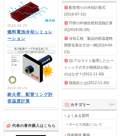
配管周りの冷却計算式
(2019-07-15)
円管の外側自然対流熱計算
2019-03-25
式(2019-05-20)
燃料電池冷却シミュレ
ーション
冷却工程 製品内部温度時
間変化算出方法一例(2019-04-
23)
Q) アルマイト処理したヒー
トシンクの方が熱抵抗が低い
のはなぜ？(2012-11-30)
熱抵抗とは(2012-11-30)
2019-03-20
耐火壁、配管リング許
容温度計算
カテゴリー
AAA
よくある質問
サービス内容について
代表の著作購入はこちら
技術相談 事例