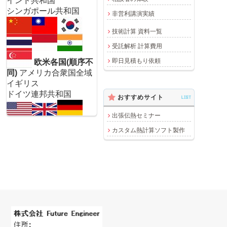
インド共和国
シンガポール共和国
非営利講演実績
技術計算 資料一覧
受託解析 計算費用
即日見積もり依頼
欧米各国(順序不
同)
アメリカ合衆国全域
イギリス
ドイツ連邦共和国
おすすめサイト
LIST
出張伝熱セミナー
カスタム熱計算ソフト製作