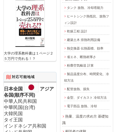
タンク 放熱、冷却塔能力
ヒートシンク熱抵抗、放熱フ
ィン設計
乾燥工程 設計
建築土木 排熱利用設備
熱交換器 伝熱面積、効率
大学の理系教科書は１ページ２
省エネ、断熱材厚さ
５万円で売れる！？
粉塵空気輸送 計算
製品温度分布、時間変化、冷
対応可能地域
却方法
日本全国
アジア
配管放熱、損失
各国(順序不同)
金型、ダイカスト 冷却方法
中華人民共和国
電子部品 放熱、冷却
中華民国(台湾)
大韓民国
熱量、温度の求め方 基礎知
タイ王国
識
インドネシア共和国
相談者の体験