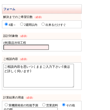
フォーム
解決までのご希望日数
（必須）
4週～
2週間以内
出来るだけすぐ
設計対象物
（必須）
(例)製品冷却工程
ご相談内容
（必須）
計算結果の用途
（必須）
実機開発前の性能予測
営業資料
その他
その他